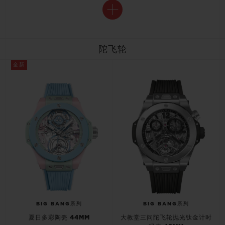
陀飞轮
全新
BIG BANG系列
BIG BANG系列
夏日多彩陶瓷 44MM
大教堂三问陀飞轮抛光钛金计时