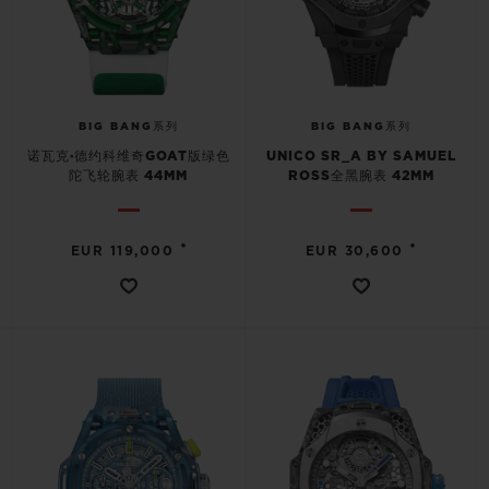
BIG BANG系列
BIG BANG系列
诺瓦克·德约科维奇GOAT版绿色
UNICO SR_A BY SAMUEL
陀飞轮腕表 44MM
ROSS全黑腕表 42MM
•
•
EUR 119,000
EUR 30,600