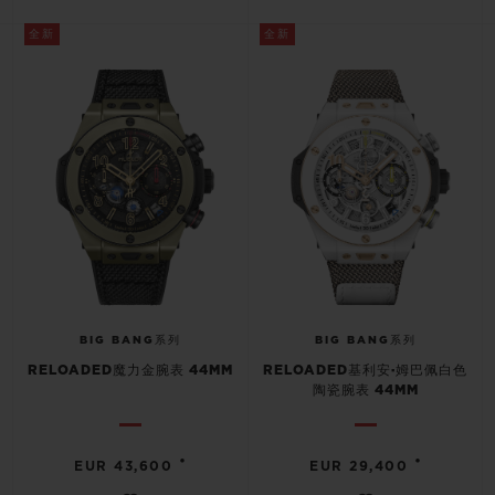
全新
全新
BIG BANG系列
BIG BANG系列
RELOADED魔力金腕表 44MM
RELOADED基利安·姆巴佩白色
陶瓷腕表 44MM
•
•
EUR 43,600
EUR 29,400