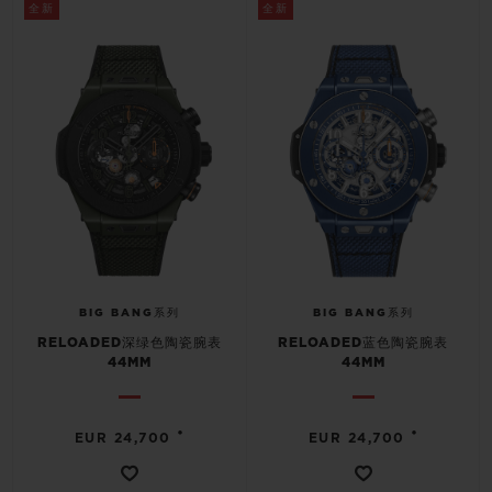
全新
全新
BIG BANG系列
BIG BANG系列
RELOADED深绿色陶瓷腕表
RELOADED蓝色陶瓷腕表
44MM
44MM
•
•
EUR 24,700
EUR 24,700