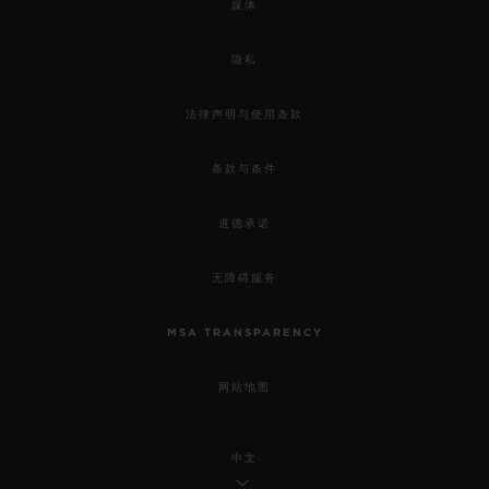
媒体
隐私
法律声明与使用条款
条款与条件
道德承诺
无障碍服务
MSA TRANSPARENCY
网站地图
中文