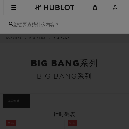
Skip
to
main
content
您想要查找什么内容？
痕
WATCHES
BIG BANG
BIG BANG
最近搜索
迹
无最近搜索记录
BIG BANG系列
新品腕表
BIG BANG系列
过滤条件
计时码表
全新
全新