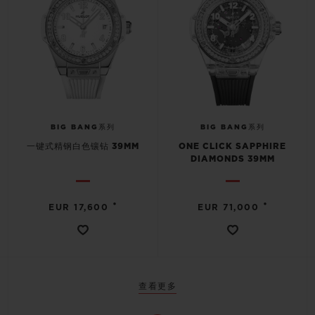
BIG BANG系列
BIG BANG系列
一键式精钢白色镶钻 39MM
ONE CLICK SAPPHIRE
DIAMONDS 39MM
•
•
EUR 17,600
EUR 71,000
查看更多