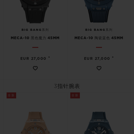
BIG BANG系列
BIG BANG系列
MECA-10 黑色魔力 45MM
MECA-10 陶瓷蓝色 45MM
•
•
EUR 27,000
EUR 27,000
3指针腕表
全新
全新