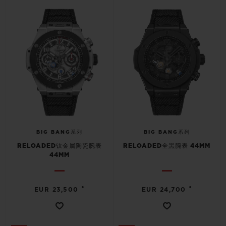
联系我们
BIG BANG系列
BIG BANG系列
RELOADED钛金属陶瓷腕表
RELOADED全黑腕表 44MM
44MM
查找专卖店
•
•
EUR 23,500
EUR 24,700