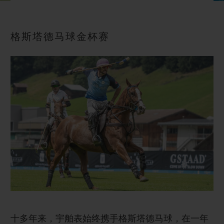
BIG BANG系列
BIG BANG系列
BIG BANG灵魂
夏日多彩陶瓷
桃粉色陶瓷
ESSENTIAL
在线专售
格斯塔德马球金杯赛
专属服务
5+5 质保
加入HUBLOTISTA俱乐部，即可延长质保
预期交付
免费配送与退换货
安全支付
礼品小袋
十多年来，宇舶表始终携手格斯塔德马球，在一年