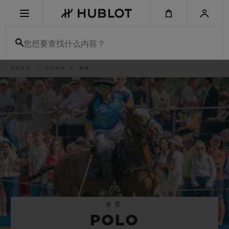
Skip
to
main
content
您想要查找什么内容？
痕
品牌世界
合作伙伴
马球
最近搜索
迹
无最近搜索记录
新品腕表
体育
POLO