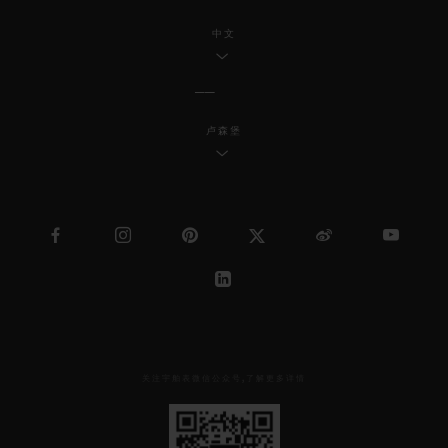
中文
卢森堡
关注宇舶表微信公众号,了解更多详情
见
下
方