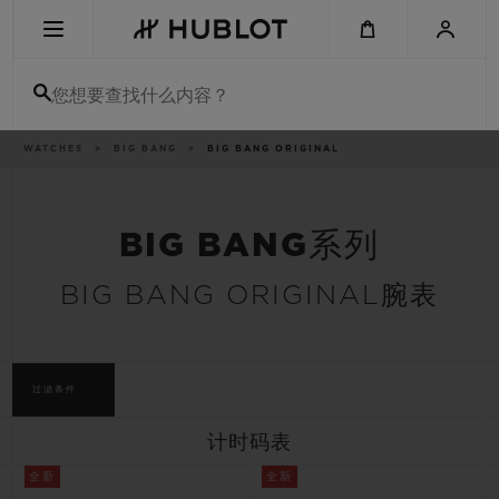
Skip
to
main
content
您想要查找什么内容？
痕
WATCHES
BIG BANG
BIG BANG ORIGINAL
最近搜索
迹
无最近搜索记录
BIG BANG系列
新品腕表
BIG BANG ORIGINAL腕表
过滤条件
计时码表
全新
全新