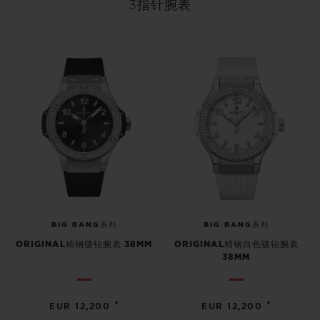
3指针腕表
BIG BANG系列
BIG BANG系列
ORIGINAL精钢镶钻腕表 38MM
ORIGINAL精钢白色镶钻腕表
38MM
•
•
EUR 12,200
EUR 12,200