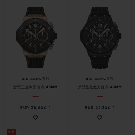
联系我们
BIG BANG系列
BIG BANG系列
源型王金陶瓷腕表 43MM
源型黑色魔力腕表 43MM
查找专卖店
•
•
EUR 38,900
EUR 22,300
全新