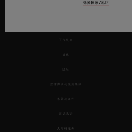
选择国家/地区
退回订单
联系我们
工作机会
媒体
隐私
法律声明与使用条款
条款与条件
道德承诺
无障碍服务