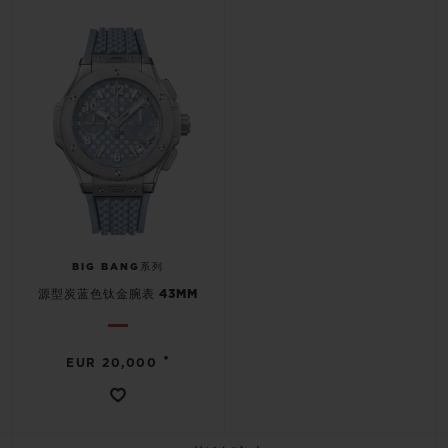
BIG BANG系列
源型炭蓝色钛金腕表 43MM
•
EUR 20,000