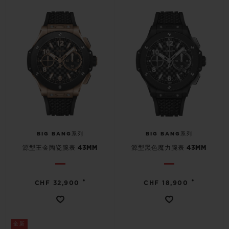
联系我们
BIG BANG系列
BIG BANG系列
源型王金陶瓷腕表 43MM
源型黑色魔力腕表 43MM
查找专卖店
•
•
CHF 32,900
CHF 18,900
全新