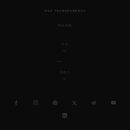
MSA TRANSPARENCY
网站地图
中文
新西兰