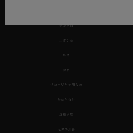
退回订单
联系我们
工作机会
媒体
隐私
法律声明与使用条款
条款与条件
道德承诺
无障碍服务