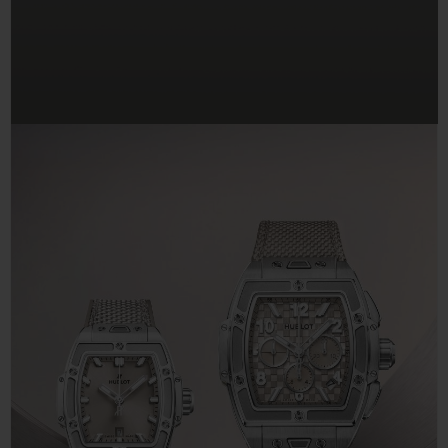
BIG BANG系列
BIG BANG系列
BIG BANG灵魂
夏日多彩陶瓷
桃粉色陶瓷
ESSENTIAL
在线专售
专属服务
5+5 质保
加入HUBLOTISTA俱乐部，即可延长质保
预期交付
免费配送与退换货
安全支付
礼品小袋