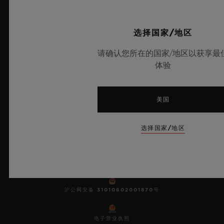
选择国家/地区
9
请确认您所在的国家/地区以获享最
体验
欧洲冠军联赛官方计时器
美国
选择国家/地区
© 2025宇舶表 - 保留所有知识产 权 -
沪ICP备10213225号-10
-
沪公网安备 31010602001870号
-
电子营业执照