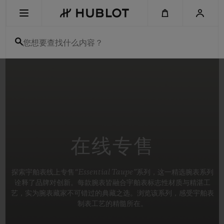
Skip
to
main
content
您想要查找什么内容？
最近搜索
无最近搜索记录
新品腕表
在线专售
探索宇舶表线上专售“Essential Taupe”系列，这一精选腕表系列
诠释了品牌对创新。每款腕表皆融合宇舶表标志性材质与精湛工
艺，实为腕表藏家不可错过的典藏之选。浏览该系列，感受宇舶表
制表工艺的精髓所在。