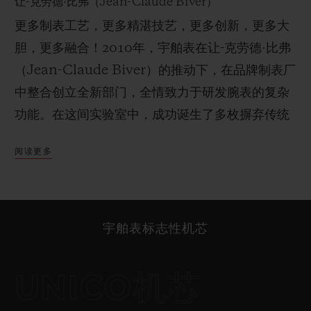
让-克劳德·比弗（Jean-Claude Biver）
更多制表工艺，更多精湛技艺，更多创新，更多大
胆，更多融合！2010年，宇舶表在让-克劳德·比弗
（Jean-Claude Biver）的推动下，在品牌制表厂
中整合创立全新部门，全情致力于研发腕表的复杂
功能。在这间实验室中，成功诞生了多枚摒弃传统
制表规则的限量版表款。在其概念和设计中，真正
阅读更多
的表达自由才是应有之义。2013年，宇舶表传世之
作系列MP-02 Key of Time腕表淋漓诠释这一理
念，展示了宇舶表在复杂功能腕表领域的创新方
法。这款风格超前现代的作品完全契合根据个人意
宇舶表标志性机芯
愿设置和显示时间的需求。传世之作系列MP-02
Key of Time表款共计发行30枚腕表，采用钛金属
UNICO机芯
或王金材质制成，搭载机械记忆机芯，佩戴者可通