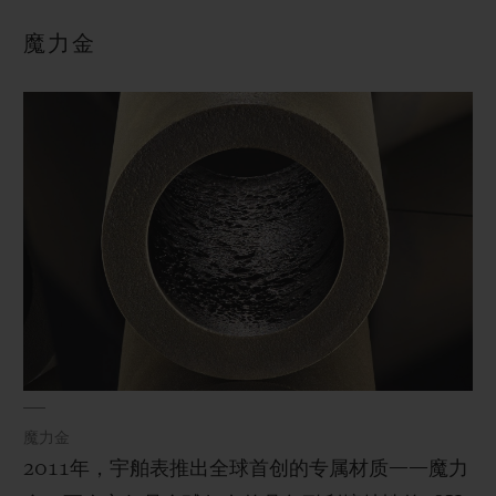
BIG BANG系列
BIG BANG系列
BIG BANG灵魂
夏日多彩陶瓷
桃粉色陶瓷
ESSENTIAL
魔力金
在线专售
专属服务
5+5 质保
加入HUBLOTISTA俱乐部，即可延长质保
预期交付
免费配送与退换货
安全支付
魔力金
2011年，宇舶表推出全球首创的专属材质——魔力
礼品小袋