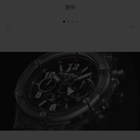
透明
Play
Video