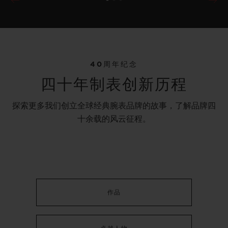
BIG BANG系列
MECA-10 钛金 45 MM
40周年纪念
四十年制表创新历程
•
EUR 24,700
探索更多我们创立全球经典腕表品牌的故事，了解品牌四
十余载的风云征程。
作品