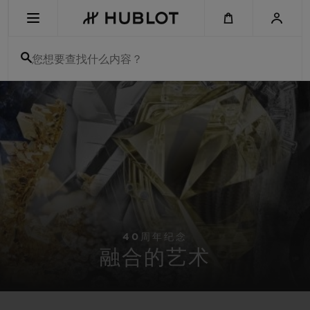
Skip
to
main
content
您想要查找什么内容？
最近搜索
无最近搜索记录
新品腕表
40周年纪念
融合的艺术