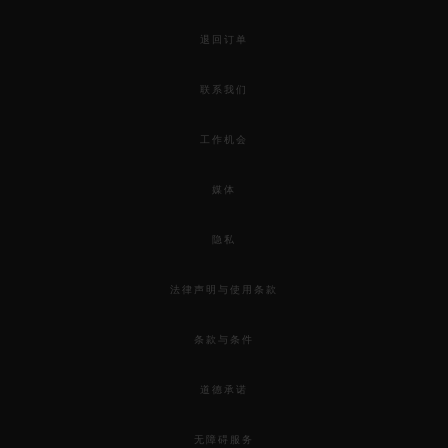
BIG BANG系列
MECA-10 陶瓷蓝色 45 MM
退回订单
联系我们
•
EUR 27,000
工作机会
媒体
隐私
法律声明与使用条款
条款与条件
道德承诺
无障碍服务