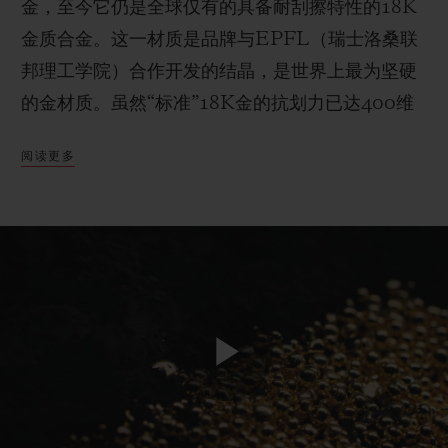
金，至今它仍是全球仅有的具备耐刮擦特性的18K
金质合金。这一材质是品牌与EPFL（瑞士洛桑联
邦理工学院）合作开发的结晶，是世界上最为坚硬
的金材质。虽然“标准”18K金的抗划力已达400维
联系我们
氏，而硬化钢的额定抗划力也已高达600维氏，但
阅读更多
宇舶表的专利魔法金可接近1000维氏。对于这一完
全由品牌内部研发的材质而言，它的成功诞生归功
于设在尼永宇舶表制表厂中的高科技铸造厂，复杂
的制造过程将碳化硼和24K金“融合”成这一创新材
质。除了耐刮擦的特性外，魔法金亦具有原始的金
色色调，令其一眼可辨。
查找专卖店
Play