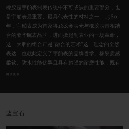
橡胶是宇舶表制表传统中不可或缺的重要部分，也
是宇舶表最重要、最具代表性的材料之一。1980
年，宇舶表成为首家将18K金表壳与橡胶表带相结
合的奢华腕表品牌，进而掀起制表业的一场革命，
这一大胆的组合正是“融合的艺术”这一理念的全然
表达，也就此定义了宇舶表的品牌哲学。橡胶质感
柔软、防水性能优异且具有超强的耐磨性能，既有
天然橡胶，也有人造橡胶。宇舶表以锐意创新的姿
阅读更多
态，选择将两种不同的材料融合，创造出符合其严
格技术和美学标准的高性能搭配。橡胶被写进宇舶
表的方法论，也是品牌众多系列的核心所在。它以
各种别致的造型、颜色、结构和浮雕而成为广泛使
蓝宝石
用的材料，并与前卫的材料和设计融为一体。