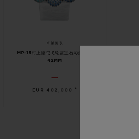
卓越腕表
MP-15村上隆陀飞轮蓝宝石彩虹腕表
42MM
•
EUR 402,000