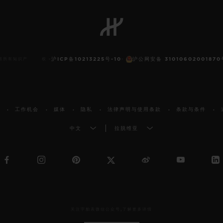
沪ICP备10213225号-10
沪公网安备 31010602001870
 保留所有知识产 权 -
-
工作机会
媒体
隐私
法律声明与使用条款
条款与条件
中文
拉脱维亚
关注宇舶表微信公众号,了解更多详情