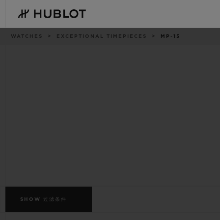
Skip
to
main
content
痕
WATCHES
EXCEPTIONAL TIMEPIECES
MP-15
迹
最近搜索
新品腕表
无最近搜索记录
SHOW
过滤条件
BIG BANG系列