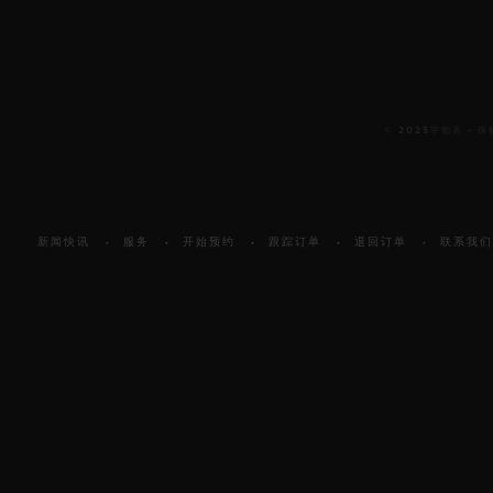
© 2025宇舶表 -
新闻快讯
服务
开始预约
跟踪订单
退回订单
联系我们