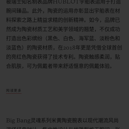
被瑞士知名制表品牌
HUBLOT
宇舶表运用于打造
腕间臻品。此外，陶瓷的运用亦彰显出宇舶表在材
料探索之路上精益求精的创新精神。如今，品牌已
然成为陶瓷材质工艺和美学领域的翘楚，不仅成功
联系我们
打造出色彩缤纷（黑色、白色、海军蓝、淡粉色和
淡蓝色）的陶瓷材质，
在
2018
年更是凭借全球首创
的亮红色陶瓷获得了技术专利。陶瓷触感柔润，贴
合肌肤，可为佩戴者带来舒适惬意的佩戴体验。
Big Bang
灵魂系列米黄陶瓷腕表采用灰褐色鳄鱼
阅读更多
皮内衬白色橡胶表带，搭配沙色太阳纹表盘，营造
查找专卖店
出丰富的层次感。新款腕表延续
Big Bang
灵魂系
列的标志性酒桶形表壳设计。表带和表盘均采用王
Big Bang
灵魂系列米黄陶瓷腕表以现代潮流风尚
金或精钢材质，表圈内镶嵌
50
颗钻石。米黄色陶瓷