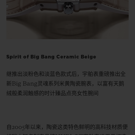
BIG BANG系列
BIG BANG系列
BIG BANG灵魂
夏日多彩陶瓷
桃粉色陶瓷
ESSENTIAL
在线专售
专属服务
5+5 质保
Spirit of Big Bang Ceramic Beige
加入HUBLOTISTA俱乐部，即可延长质保
继推出淡粉色和淡蓝色款式后，宇舶表重磅推出全
预期交付
新
Big
Bang
灵魂系列米黄陶瓷腕表，以富有天鹅
绒般柔润触感的时计臻品点亮女性腕间
免费配送与退换货
安全支付
自
2005
年以来
，
陶瓷这类特色鲜明的高科技材质便
礼品小袋