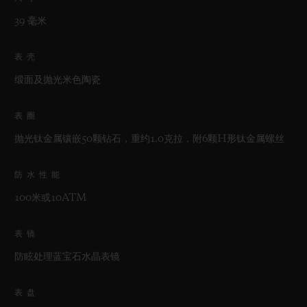
39 毫米
表壳
缎面及抛光米色陶瓷
表圈
抛光钛金属镶嵌50颗钻石，重约1.0克拉，附6颗H形钛金属螺丝
防水性能
100米或10ATM
表镜
防眩处理蓝宝石水晶表镜
表盘