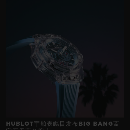
表圈
18K王金和精钢折叠表扣
抛光18K王金镶嵌50颗钻石，重约1.00克拉，附6颗H形钛金属螺
丝
防水性能
100米或10ATM
表镜
防眩处理蓝宝石水晶表镜
表盘
缎面米色太阳纹
HUBLOT宇舶表瞩目发布BIG BANG蓝