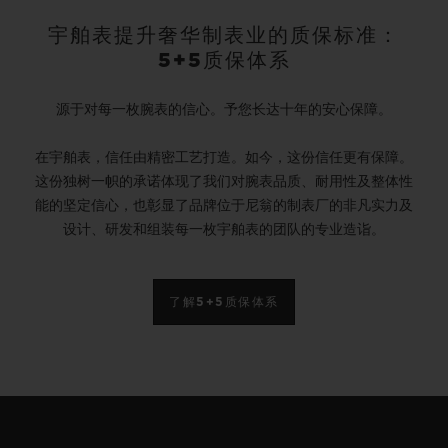
宇舶表提升奢华制表业的质保标准：
5+5质保体系
源于对每一枚腕表的信心。予您长达十年的安心保障。
在宇舶表，信任由精密工艺打造。如今，这份信任更有保障。
这份独树一帜的承诺体现了我们对腕表品质、耐用性及整体性
能的坚定信心，也彰显了品牌位于尼翁的制表厂的非凡实力及
设计、研发和组装每一枚宇舶表的团队的专业造诣。
了解5+5质保体系