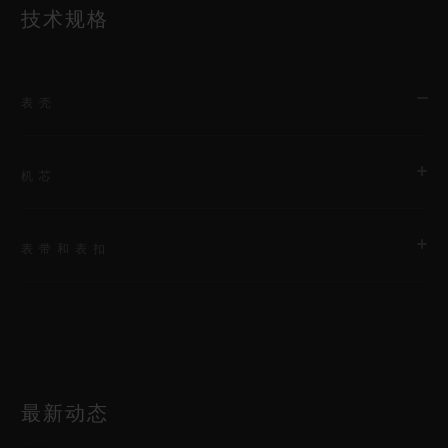
技术规格
表壳
机芯
型号
665.CZ.898B.LR.1204
表带和表扣
机芯
尺寸
HUB1710 自动上链机芯
39 毫米
表带
动力储存
表壳
白色橡胶和米色鳄鱼皮表带
50小时
缎面及抛光米色陶瓷
最新动态
表扣