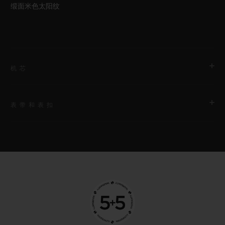
缎面米色太阳纹
机芯
表带和表扣
机芯
HUB1710 自动上链机芯
表带
动力储存
白色橡胶和米色鳄鱼皮表带
50小时
表扣
精钢折叠表扣