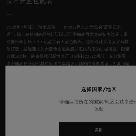
宝石天蓝色腕表
2026年7月8日，瑞士尼翁——作为业界当之无愧的“蓝宝石大
师”，瑞士奢华制表品牌HUBLOT宇舶表再度突破制表边界，重
磅推出全新Big Bang蓝宝石天蓝色腕表。这款时计采用蓝宝石材
质打造，呈现迷人的天蓝色通透质感并汇集前沿的机械装置，限量
典藏100枚。腕表搭载创新性表厂自制Meca-10机芯，充分彰显
出宇舶表在开创性材质应用与卓越设计领域的深厚造诣，将夏日晴
空的无垠意境娓娓呈现。
了解更多
选择国家/地区
请确认您所在的国家/地区以获享最
体验
美国