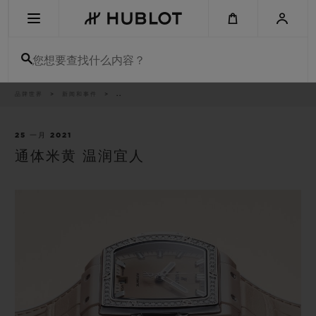
Skip
to
main
content
您想要查找什么内容？
痕
品牌世界
新闻和事件
..
最近搜索
迹
无最近搜索记录
25 一月 2021
通体米黄 温润宜人
新品腕表