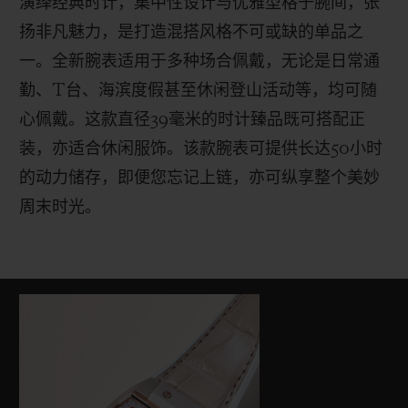
演绎经典时计，集中性设计与优雅型格于腕间，张
材质的运用则为全新臻品带来天鹅绒般的细腻质
扬非凡魅力，是打造混搭风格不可或缺的单品之
感。
一。全新腕表适用于多种场合佩戴，无论是日常通
勤、
T
台、海滨度假甚至休闲登山活动等，均可随
心佩戴。这款直径
39
毫米的时计臻品既可搭配正
装，亦适合休闲服饰。该款腕表可提供长达
50
小时
的动力储存，即便您忘记上链，亦可纵享整个美妙
周末时光。