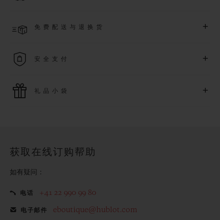
了解更多
预计收到付款后 2 至 6 个工作日内发货。*视供货情况而定*
+
免费配送与退换货
享受免费配送服务，以及轻松便捷的免费退换货服务。
+
安全支付
使用最新的支付技术。所有在线购买迅捷且安全，并确保您的
+
礼品小袋
个人信息受到保护。
额外的礼品小袋使您的购买更加特别
获取在线订购帮助
如有疑问：
+41 22 990 99 80
电话
eboutique@hublot.com
电子邮件