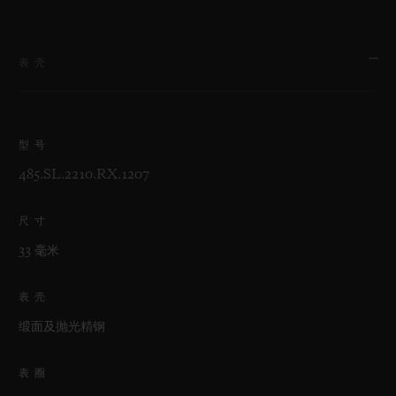
表壳
型号
485.SL.2210.RX.1207
尺寸
33 毫米
表壳
缎面及抛光精钢
表圈