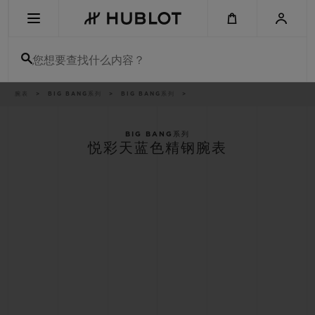
Skip
to
main
content
您想要查找什么内容？
痕
腕表
BIG BANG系列
BIG BANG系列
最近搜索
迹
无最近搜索记录
BIG BANG系列
悦彩天蓝色精钢腕表
新品腕表