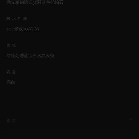
抛光精钢镶嵌36颗蓝色托帕石
防水性能
100米或10ATM
表镜
防眩处理蓝宝石水晶表镜
表盘
亮白
机芯