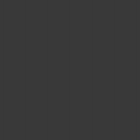
BIG BANG系列
BIG BANG系列
BIG BANG灵魂
夏日多彩陶瓷
桃粉色陶瓷
ESSENTIAL
在线专售
专属服务
5+5 质保
加入HUBLOTISTA俱乐部，即可延长质保
预期交付
免费配送与退换货
安全支付
礼品小袋