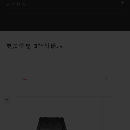
表带和表扣
机芯
HUB1120 自动上链机芯
表带
动力储存
白色与天蓝色带衬里橡胶表带。备用表带：全天蓝色。
40小时
更多信息 3指针腕表
表扣
精钢折叠表扣