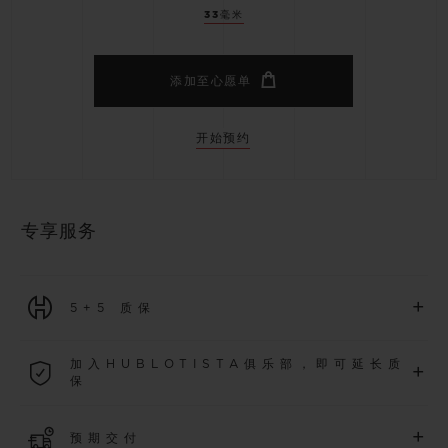
33毫米
添加至心愿单
开始预约
专享服务
+
5+5 质保
2026年1月1日起购买的所有腕表均可享受5年国际质保。
加入HUBLOTISTA俱乐部，即可延长质
+
保
了解更多
加入我们的社群，为
2026
年
1
月
1
日起购买的腕表额外延长
5
年
+
预期交付
质保（需符合相关条件），并尊享专属活动。