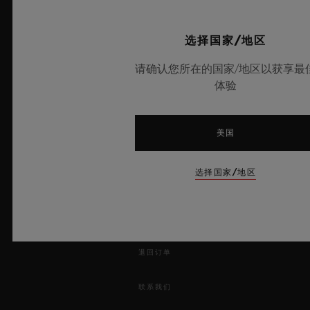
-
沪公网安备 31010602001870号
-
选择国家/地区
电子营业执照
请确认您所在的国家/地区以获享最
体验
新闻快讯
美国
服务
选择国家/地区
开始预约
跟踪订单
退回订单
联系我们