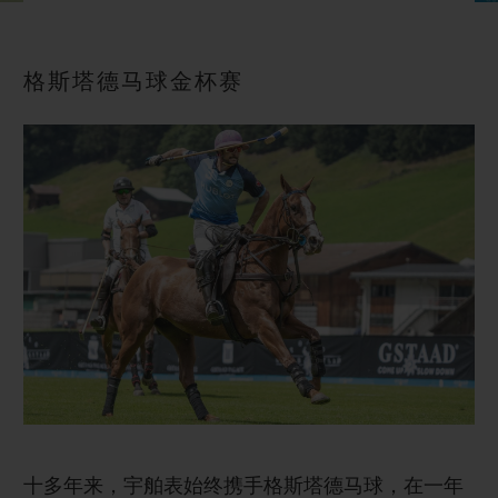
BIG BANG系列
BIG BANG系列
BIG BANG灵魂
夏日多彩陶瓷
桃粉色陶瓷
ESSENTIAL
在线专售
格斯塔德马球金杯赛
专属服务
5+5 质保
加入HUBLOTISTA俱乐部，即可延长质保
预期交付
免费配送与退换货
安全支付
礼品小袋
十多年来，宇舶表始终携手格斯塔德马球，在一年