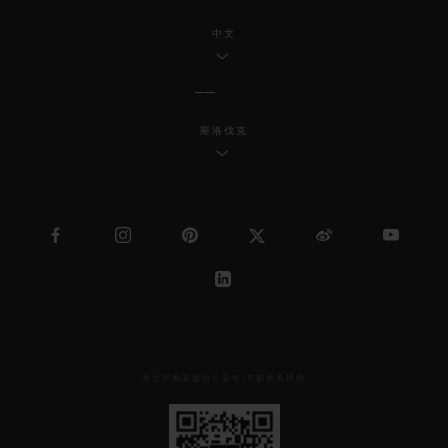
中文
斯洛伐克
关注宇舶表微信公众号,了解更多详情
见
下
方