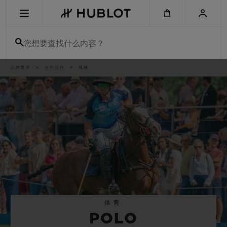
Skip
to
main
content
您想要查找什么内容？
痕
品牌世界
合作伙伴
马球
最近搜索
迹
无最近搜索记录
新品腕表
体育
POLO