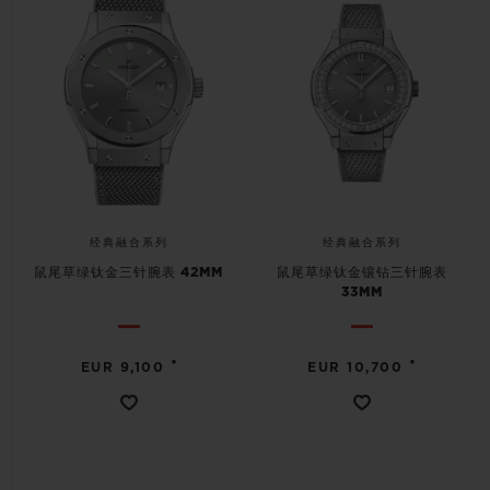
BIG BANG系列
BIG BANG系列
BIG BANG灵魂
夏日多彩陶瓷
桃粉色陶瓷
ESSENTIAL
在线专售
专属服务
5+5 质保
加入HUBLOTISTA俱乐部，即可延长质保
经典融合系列
经典融合系列
鼠尾草绿钛金三针腕表 42MM
鼠尾草绿钛金镶钻三针腕表
33MM
预期交付
免费配送与退换货
•
•
EUR 9,100
EUR 10,700
安全支付
礼品小袋