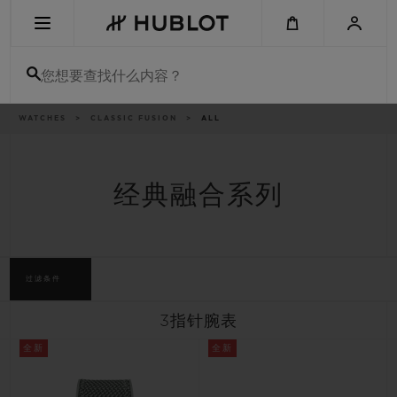
Skip
to
main
content
您想要查找什么内容？
痕
WATCHES
CLASSIC FUSION
ALL
最近搜索
迹
无最近搜索记录
经典融合系列
新品腕表
过滤条件
3指针腕表
全新
全新