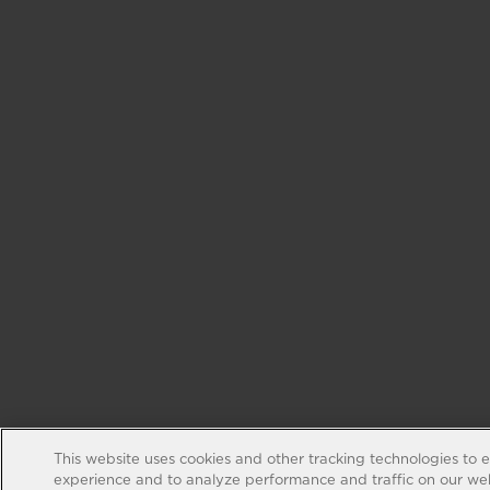
This website uses cookies and other tracking technologies to 
experience and to analyze performance and traffic on our web