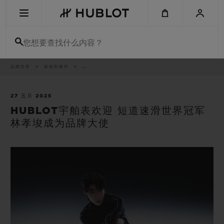
Skip
to
main
content
您想要查找什么内容？
痕
品牌世界
新闻和事件
..
最近搜索
迹
无最近搜索记录
27 五月 2025
HUBLOT宇舶表欢迎 短道速滑世界冠军
新品腕表
林孝埈成为品牌大使