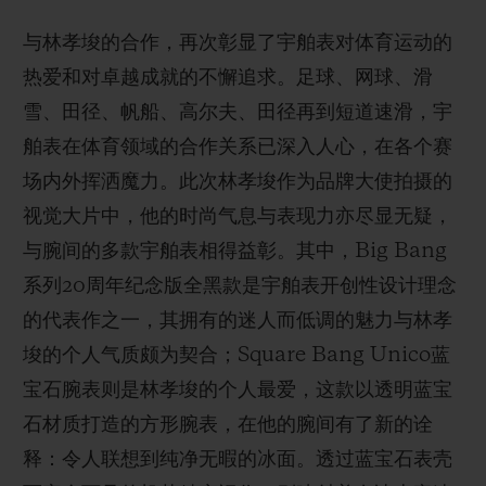
与林孝埈的合作，再次彰显了宇舶表对体育运动的
热爱和对卓越成就的不懈追求。足球、网球、滑
雪、田径、帆船、高尔夫、田径再到短道速滑，宇
舶表在体育领域的合作关系已深入人心，在各个赛
场内外挥洒魔力。此次林孝埈作为品牌大使拍摄的
视觉大片中，他的时尚气息与表现力亦尽显无疑，
与腕间的多款宇舶表相得益彰。其中，Big Bang
系列20周年纪念版全黑款是宇舶表开创性设计理念
的代表作之一，其拥有的迷人而低调的魅力与林孝
埈的个人气质颇为契合；Square Bang Unico蓝
宝石腕表则是林孝埈的个人最爱，这款以透明蓝宝
石材质打造的方形腕表，在他的腕间有了新的诠
释：令人联想到纯净无暇的冰面。透过蓝宝石表壳