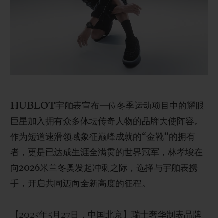
BIG BANG系列
BIG BANG系列
BIG BANG灵魂
夏日多彩陶瓷
桃粉色陶瓷
ESSENTIAL
在线专售
专属服务
5+5 质保
HUBLOT宇舶表宣布一位冬季运动项目中的耀眼
加入HUBLOTISTA俱乐部，即可延长质保
巨星加入拥有众多体坛传奇人物的品牌大使阵容。
预期交付
作为短道速滑领域象征巅峰成就的“金靴”的拥有
者，更是已达成生涯全满贯的世界冠军，林孝埈在
免费配送与退换货
向2026米兰冬奥发起冲刺之际，选择与宇舶表携
手，开启共同迈向全新高度的征程。
安全支付
礼品小袋
【2025年5月27日，中国北京】瑞士奢华制表品牌