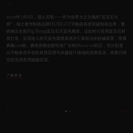
2026年7月8日，瑞士尼翁——作为业界当之无愧的“蓝宝石大
师”，瑞士奢华制表品牌HUBLOT宇舶表再度突破制表边界，重
磅推出全新Big Bang蓝宝石天蓝色腕表。这款时计采用蓝宝石材
质打造，呈现迷人的天蓝色通透质感并汇集前沿的机械装置，限量
典藏100枚。腕表搭载创新性表厂自制Meca-10机芯，充分彰显
出宇舶表在开创性材质应用与卓越设计领域的深厚造诣，将夏日晴
空的无垠意境娓娓呈现。
了解更多