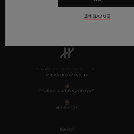
7
选择国家/地区
欧洲冠军联赛官方计时器
© 2025宇舶表 - 保留所有知识产 权 -
沪ICP备10213225号-10
-
沪公网安备 31010602001870号
-
电子营业执照
新闻快讯