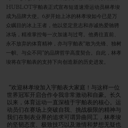
HUBLOT宇舶表正式宣布短道速滑运动员林孝埈
成为品牌大使。6岁开始上冰的林孝埈如今已是万
众瞩目的冰上王者，他以坚定意志和赤诚热爱驰骋
冰场，精准掌控每一次加速与过弯。他勇往直前、
联系我们
永不放弃的体育精神，亦与宇舶表“敢为先锋、独树
一帜、与众不同”的品牌哲学高度契合。自此，林孝
埈将在宇舶表的支持下向创造新的历史进发。
“欢迎林孝埈加入宇舶表大家庭！与这样一位
世界冠军开启合作令我非常激动和自豪。长久
查找专卖店
以来，体育运动一直深植于宇舶表的核心。运
动员们在赛场上突破自我、挑战极限的精神与
我们在制表业界的追求可谓异曲同工，林孝埈
的坚韧态度、极致技巧以及激情和梦想无疑也