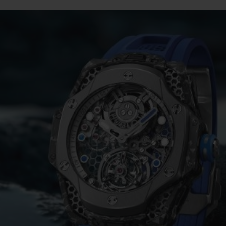
桃粉色陶瓷
ESSENTIAL灰褐
RELOADE
在线专售
TA
预期交付
免费配送与退换货
安全支付
礼品
长质
查找专卖店