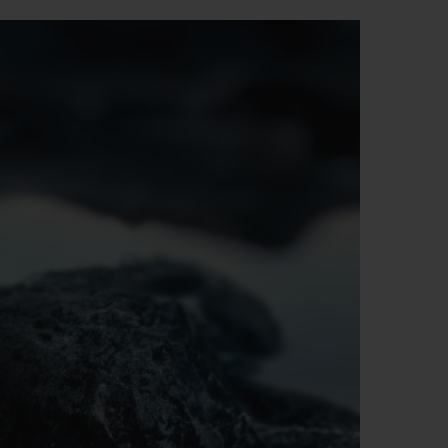
D全黑腕表
小袋