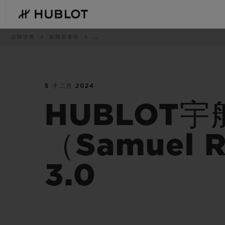
Skip
to
main
content
痕
品牌世界
新闻和事件
..
迹
5 十二月 2024
最近搜索
新品腕表
无最近搜索记录
HUBLOT
（Samuel 
3.0
BIG BANG系列