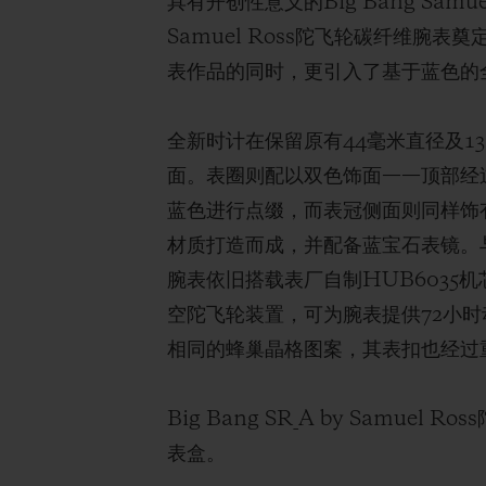
具有开创性意义的Big Bang Samu
Samuel Ross陀飞轮碳纤维
表作品的同时，更引入了基于蓝色的
全新时计在保留原有44毫米直径及13
面。表圈则配以双色饰面——顶部经
蓝色进行点缀，而表冠侧面则同样饰
材质打造而成，并配备蓝宝石表镜。与此前发
腕表依旧搭载表厂自制HUB6035
空陀飞轮装置，可为腕表提供72小
相同的蜂巢晶格图案，其表扣也经过
Big Bang SR_A by Sam
表盒。