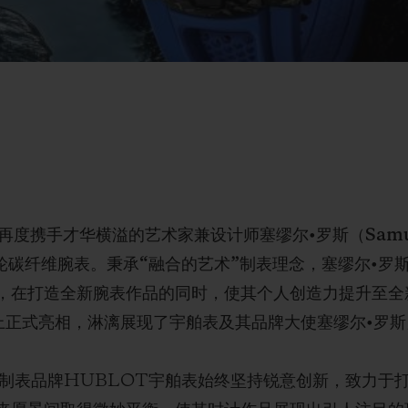
度携手才华横溢的艺术家兼设计师塞缪尔•罗斯（Samuel
 Ross陀飞轮碳纤维腕表。秉承“融合的艺术”制表理念，塞缪尔
，在打造全新腕表作品的同时，使其个人创造力提升至全
）期间上正式亮相，淋漓展现了宇舶表及其品牌大使塞缪尔•
华制表品牌HUBLOT宇舶表始终坚持锐意创新，致力于