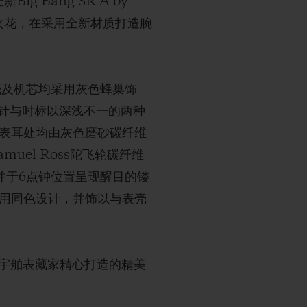
g Bang SR_A by
意火花，在采用全新材质打造腕
表壳及机芯均采用灰色蜂巢饰
针与时标以深浅不一的两种
及表耳处均由灰色磨砂碳纤维
muel Ross陀飞轮碳纤维
并于6点钟位置呈现醒目的镂
采用同色设计，并饰以与表壳
有专为宇舶表藏家精心打造的精美