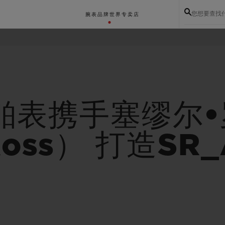
您想要查找
腕表
品牌世界
专卖店
宇舶表携手塞缪尔
Ross） 打造SR_
BIG BANG系列
BIG BANG灵魂系列
BIG BAN