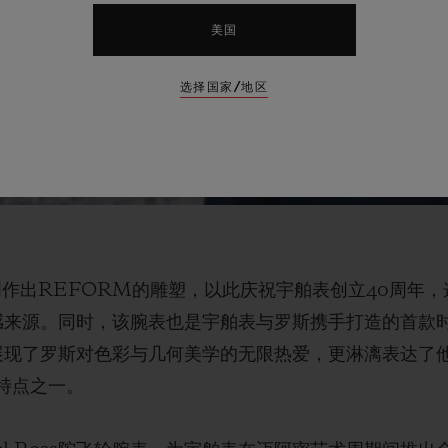
美国
选择国家/地区
作出REFORM的雕塑，以此庆祝宇舶表创立40周年，这座
计灵感来源。同时，该腕表也是宇舶表与罗斯携手打造的首款时计
仅深刻展现了罗斯对色彩与几何美学的无限热爱，更淋漓表达
特点之一。