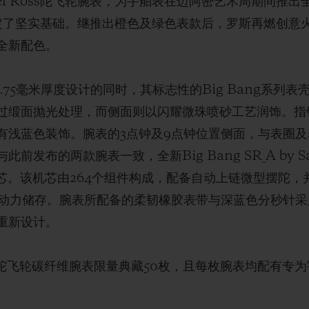
el Ross陀飞轮腕表，为宇舶表在迈阿密艺术周期间推出全新Bi
腕表奠定了坚实基础。继推出橙色及绿色表款后，罗斯再燃创
全新配色。
.75毫米厚度设计的同时，其标志性的Big Bang系列
过缎面抛光处理，而侧面则以闪耀微珠喷砂工艺润饰。指
有浅蓝色装饰。腕表的3点钟及9点钟位置侧面，与表圈
布的两款腕表一致，全新Big Bang SR_A by Sa
机芯。该机芯由264个组件构成，配备自动上链微型摆陀，
时动力储存。腕表所配备的柔韧橡胶表带与深蓝色分秒针
重新设计。
uel Ross陀飞轮碳纤维腕表限量典藏50枚，且每枚腕表均配