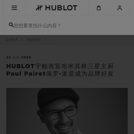
Skip
to
main
content
您想要查找什么内容？
痕
品牌世界
新闻和事件
..
最近搜索
迹
无最近搜索记录
22 九月 2020
HUBLOT宇舶表宣布米其林三星主厨
新品腕表
Paul Pairet保罗·派雷成为品牌好友