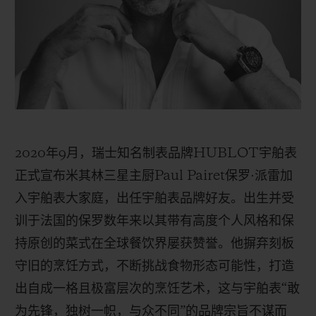
BIG BANG系列
BIG BANG系列
BIG BANG灵魂
夏日多彩陶瓷
桃粉色陶瓷
ESSENTIAL
在线专售
专属服务
5+5 质保
2020
年
9
月，瑞士知名制表品牌
HUBLOT
宇舶表
加入HUBLOTISTA俱乐部，即可延长质保
正式宣布米其林三星主厨
Paul Pairet
保罗
·
派雷加
预期交付
入宇舶表大家庭
，
出任宇舶表品牌好友。出生并受
训于法国的保罗数年来以其带有高度个人风格和保
免费配送与退换货
持原创的菜式在全球餐饮界屡获赞誉。他摒弃刻板
守旧的烹饪方式，不断挑战食物形态可能性，打造
安全支付
出自成一格且极富层次的烹饪艺术，这与宇舶表“敢
礼品小袋
为先锋，独树一帜，与众不同”的品牌宗旨不谋而