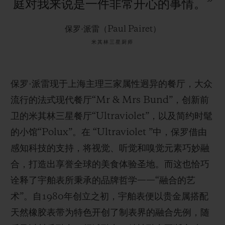
庭对我来说是一件非常开心的事情。”
保罗·派雷（Paul Pairet）
米其林三星厨师
保罗·派雷现于上海主理三家属性迥异的餐厅，大众
流行的法式现代餐厅“Mr & Mrs Bund”，创新前
卫的米其林三星餐厅“Ultraviolet”，以及简约时髦
的小馆“Polux”。在 “Ultraviolet ”中，保罗借由
感知科技的支持，将视觉、听觉和嗅觉元素巧妙融
合，打造出享誉全球的美食体验圣地。而这也恰巧
诠释了宇舶表所秉承的品牌哲学——“融合的艺
术”。自1980年创立之初，宇舶表便以贵金属搭配
天然橡胶表带为特色开创了制表界的融合先例，随