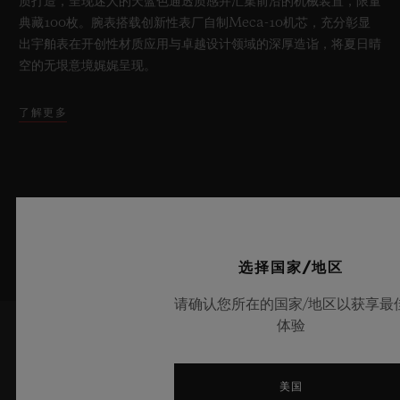
质打造，呈现迷人的天蓝色通透质感并汇集前沿的机械装置，限量
典藏100枚。腕表搭载创新性表厂自制Meca-10机芯，充分彰显
出宇舶表在开创性材质应用与卓越设计领域的深厚造诣，将夏日晴
空的无垠意境娓娓呈现。
了解更多
选择国家/地区
请确认您所在的国家/地区以获享最
体验
了解最新新闻资讯
美国
我愿意了解宇舶表的最新新闻资讯。