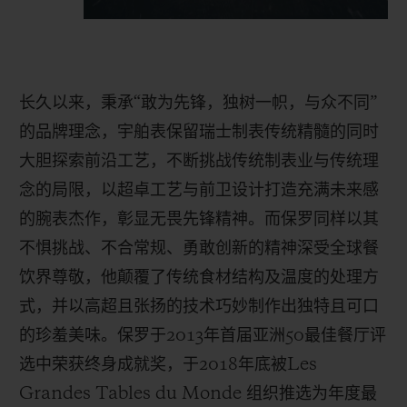
长久以来，秉承“敢为先锋，独树一帜，与众不同”
的品牌理念，宇舶表保留瑞士制表传统精髓的同时
大胆探索前沿工艺，不断挑战传统制表业与传统理
念的局限，以超卓工艺与前卫设计打造充满未来感
的腕表杰作，彰显无畏先锋精神。而保罗同样以其
不惧挑战、不合常规、勇敢创新的精神深受全球餐
饮界尊敬，他颠覆了传统食材结构及温度的处理方
式，并以高超且张扬的技术巧妙制作出独特且可口
的珍羞美味。保罗于
2013
年首届亚洲
50
最佳餐厅评
选中荣获终身成就奖，于
2018
年底被
Les
Grandes Tables du Monde
组织推选为年度最