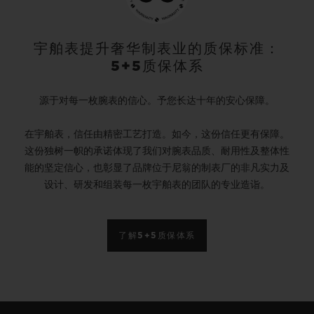
宇舶表提升奢华制表业的质保标准：
5+5质保体系
源于对每一枚腕表的信心。予您长达十年的安心保障。
在宇舶表，信任由精密工艺打造。如今，这份信任更有保障。
这份独树一帜的承诺体现了我们对腕表品质、耐用性及整体性
能的坚定信心，也彰显了品牌位于尼翁的制表厂的非凡实力及
设计、研发和组装每一枚宇舶表的团队的专业造诣。
了解5+5质保体系