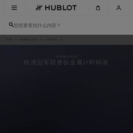
Skip
to
main
content
您想要查找什么内容？
痕
腕表
经典融合系列
合作表款
最近搜索
迹
无最近搜索记录
经典融合系列
欧洲冠军联赛钛金属计时码表
新品腕表