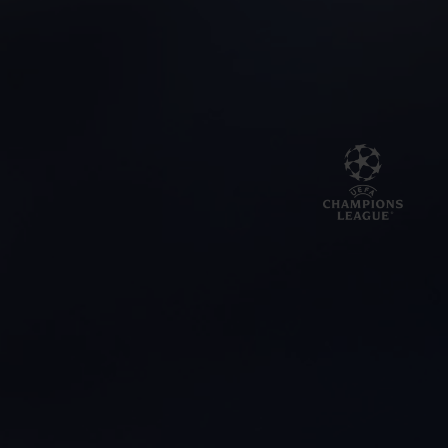
BIG BANG系列
BIG BANG系列
BIG BANG灵魂
夏日多彩陶瓷
桃粉色陶瓷
ESSENTIAL
在线专售
专属服务
5+5 质保
加入HUBLOTISTA俱乐部，即可延长质保
预期交付
免费配送与退换货
安全支付
礼品小袋