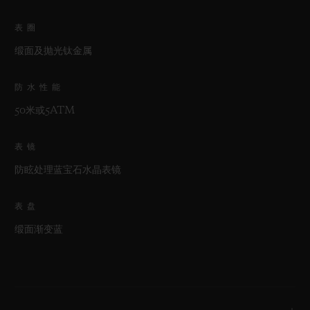
表圈
缎面及抛光钛金属
防水性能
50米或5ATM
表镜
防眩处理蓝宝石水晶表镜
表盘
缎面渐变蓝