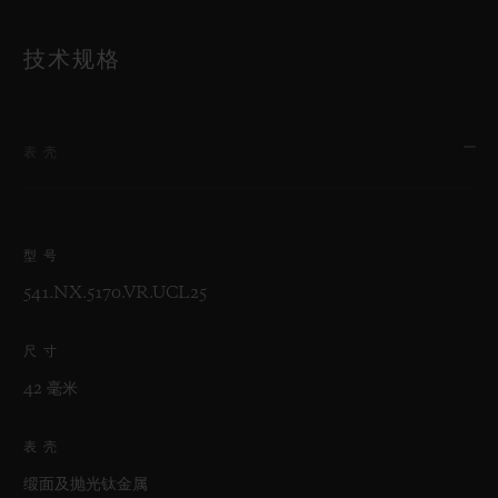
技术规格
表壳
型号
541.NX.5170.VR.UCL25
尺寸
42 毫米
表壳
缎面及抛光钛金属