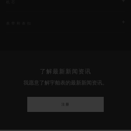
机芯
表带和表扣
机芯
HUB1153 自动上链计时机芯
表带
动力储存
黑色橡胶和蓝色小牛皮表带，印有欧洲冠军联赛（UEFA
约48小时
Champions League）标志
了解最新新闻资讯
我愿意了解宇舶表的最新新闻资讯。
表扣
精钢折叠表扣
注册