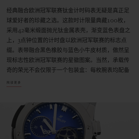
经典融合欧洲冠军联赛钛金计时码表
无疑是真正足
球爱好者的珍藏之选。这款时计限量典藏
100
枚，
采用
42
毫米缎面抛光钛金属表壳，渐变蓝色表盘之
上，
3
点钟位置的计时盘以欧洲冠军联赛的标志点
缀。表带融合黑色橡胶与蓝色小牛皮材质，傲然呈
现标志性欧洲冠军联赛的星徽图案。当然，承载传
奇的荣光不会仅限于一个包装盒：每枚腕表均配备
定制木质表盒，并附赠欧洲冠军联赛奖杯的官方迷
阅读更多
你复刻品：这枚无需角逐便可拥有的奖杯，让您每
次佩戴时，皆能体验冠军荣耀。