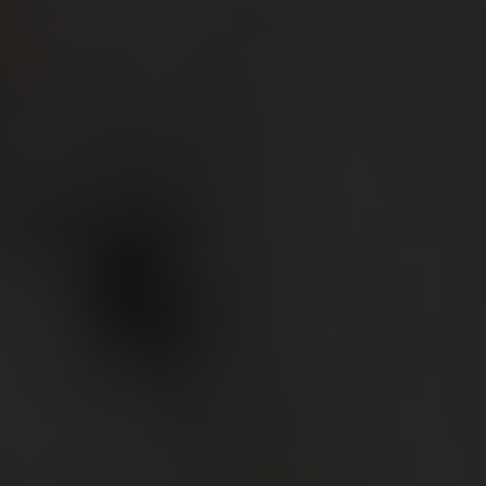
BIG BANG系列
BIG BANG系列
BIG BANG灵魂
夏日多彩陶瓷
桃粉色陶瓷
ESSENTIAL
在线专售
专属服务
5+5 质保
加入HUBLOTISTA俱乐部，即可延长质保
预期交付
免费配送与退换货
安全支付
礼品小袋