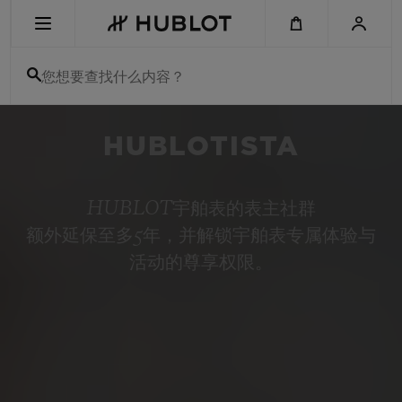
Skip
to
main
content
您想要查找什么内容？
最近搜索
HUBLOTISTA
无最近搜索记录
新品腕表
HUBLOT宇舶表的表主社群
额外延保至多5年，并解锁宇舶表专属体验与
活动的尊享权限。