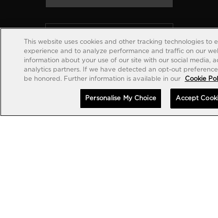
创建账户
This website uses cookies and other tracking technologies to 
experience and to analyze performance and traffic on our web
information about your use of our site with our social media, 
analytics partners. If we have detected an opt-out preference s
be honored. Further information is available in our
Cookie Pol
Personalise My Choice
Accept Cook
6
欧洲冠军联赛官方计时器