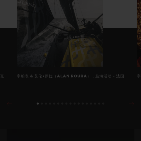
内瓦
宇舶表 & 艾伦•罗拉（ALAN ROURA），航海活动 - 法国
宇