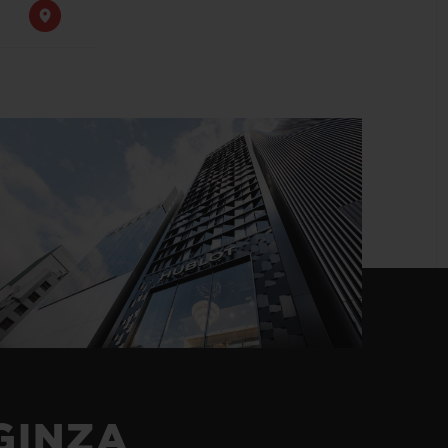
T OF BIG BANG
BIG BANG
NTIAL TAUPE
RELOADED ALL BLACK
USIV ONLINE
EFERUNG
SICHERE BEZAHLUNG
GESCHENKBEUTEL
UNGEN
EINE BOUTIQUE FINDEN
GINZA