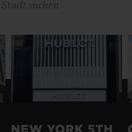
BIG BANG
SPIRI
D
PEACH CERAMIC
ESSE
EXKL
NGEN
UBLOTISTA UND
VORAUSSICHTLICHE
KOSTENLOSE LI
NTIEVERLÄNGERUNG
LIEFERZEIT
& RÜCKSEND
KONTAKT
NEW YORK 5TH