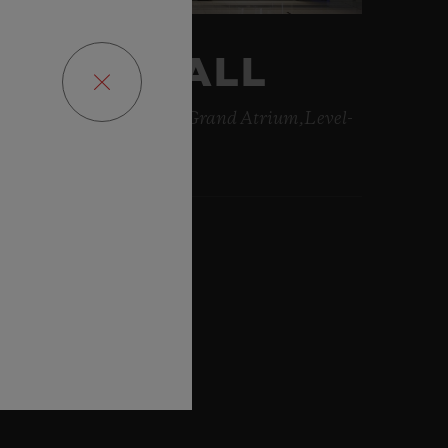
DUBAI MALL
long Sheikh Zayed Road Grand Atrium,Level-
 , Dubai
2:48