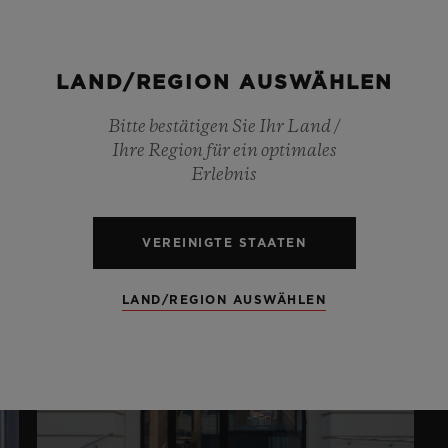
E
LONDON NEW
LAND/REGION AUSWÄHLEN
BOND STREET
A
Bitte bestätigen Sie Ihr Land /
G
Ihre Region für ein optimales
14 New Bond Street , London , W1S 3SX
Erlebnis
19:48
2
VEREINIGTE STAATEN
LAND/REGION AUSWÄHLEN