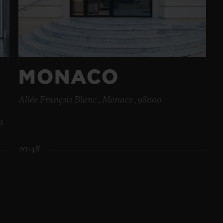
MONACO
Allée François Blanc , Monaco , 98000
s
20:48