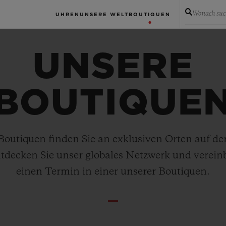
Wonach suc
UHREN
UNSERE WELT
BOUTIQUEN
UNSERE
BOUTIQUE
Boutiquen finden Sie an exklusiven Orten auf de
tdecken Sie unser globales Netzwerk und verein
einen Termin in einer unserer Boutiquen.
uchen