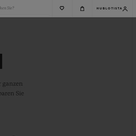
hen Sie?
HUBLOTISTA
N
r ganzen
baren Sie