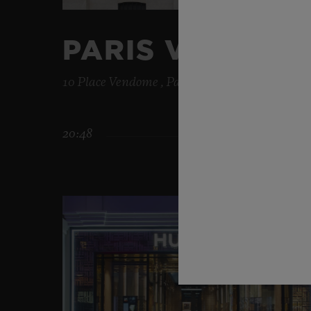
PARIS VENDÔM
10 Place Vendome , Paris , 75001
20:48