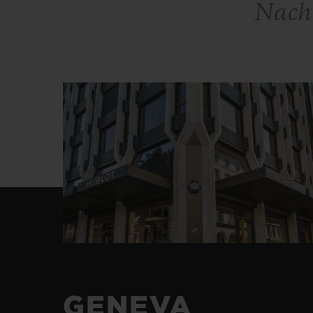
BIG BANG
SUMMER MULTI-COLORE
CERAMIC
EXKLUSIVE DIENSTLEISTU
5+5-GARANTIE
H
GARA
GENEVA