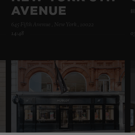
AVENUE
銀
645 Fifth Avenue , New York , 10022
14:48
0