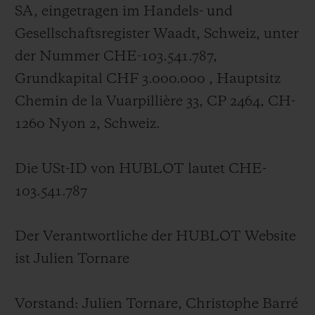
BIG BANG
BIG BANG
SPIRIT OF BIG
SA, eingetragen im Handels- und
SUMMER MULTI-
PEACH CERAMIC
ESSENTIAL T
Gesellschaftsregister Waadt, Schweiz, unter
COLORED CERAMIC
EXKLUSIV ON
der Nummer CHE-103.541.787,
Grundkapital CHF 3.000.000 , Hauptsitz
EXKLUSIVE DIENSTLEISTUNGEN
Chemin de la Vuarpillière 33, CP 2464, CH-
5+5-GARANTIE
1260 Nyon 2, Schweiz.
HUBLOTISTA UND GARANTIEVERLÄNGERUNG
Die USt-ID von HUBLOT lautet CHE-
103.541.787
VORAUSSICHTLICHE LIEFERZEIT
KOSTENLOSE LIEFERUNG & RÜCKSENDUNGEN
Der Verantwortliche der HUBLOT Website
ist
Julien Tornare
SICHERE BEZAHLUNG
Vorstand:
Julien Tornare
, Christophe Barré
GESCHENKBEUTEL