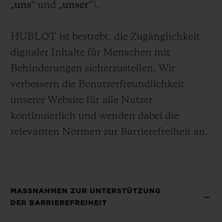
„
uns
“ und „
unser
“).
BIG BANG
BIG BANG
SPIRIT OF BIG
SUMMER MULTI-
PEACH CERAMIC
ESSENTIAL T
COLORED CERAMIC
EXKLUSIV ON
HUBLOT ist bestrebt, die Zugänglichkeit
digitaler Inhalte für Menschen mit
EXKLUSIVE DIENSTLEISTUNGEN
Behinderungen sicherzustellen. Wir
5+5-GARANTIE
verbessern die Benutzerfreundlichkeit
unserer Website für alle Nutzer
HUBLOTISTA UND GARANTIEVERLÄNGERUNG
kontinuierlich und wenden dabei die
relevanten Normen zur Barrierefreiheit an.
VORAUSSICHTLICHE LIEFERZEIT
KOSTENLOSE LIEFERUNG & RÜCKSENDUNGEN
SICHERE BEZAHLUNG
MASSNAHMEN ZUR UNTERSTÜTZUNG
DER BARRIEREFREIHEIT
GESCHENKBEUTEL