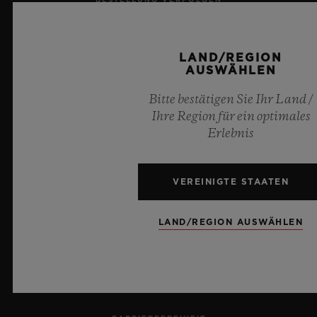
EINE BESTELLUNG ZURÜCKSENDEN
LAND/REGION
AUSWÄHLEN
KONTAKT
Bitte bestätigen Sie Ihr Land /
KARRIERE
Ihre Region für ein optimales
Erlebnis
PRESSE
DATENSCHUTZ
VEREINIGTE STAATEN
RECHTLICHER HINWEIS UND NUTZUNGSBEDINGUNGEN
LAND/REGION AUSWÄHLEN
GESCHÄFTSBEDINGUNGEN
ETHISCHE VERPFLICHTUNG