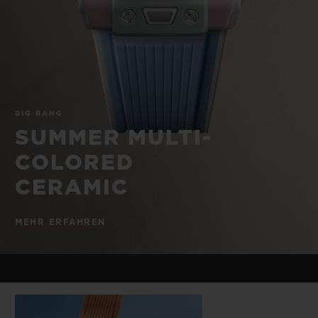
BIG BANG
BIG BANG
SPIRIT OF BIG
SUMMER MULTI-
PEACH CERAMIC
ESSENTIAL T
COLORED CERAMIC
EXKLUSIV ON
EXKLUSIVE DIENSTLEISTUNGEN
BIG BANG
5+5-GARANTIE
SUMMER MULTI-
HUBLOTISTA UND GARANTIEVERLÄNGERUNG
COLORED
CERAMIC
VORAUSSICHTLICHE LIEFERZEIT
MEHR ERFAHREN
KOSTENLOSE LIEFERUNG & RÜCKSENDUNGEN
SICHERE BEZAHLUNG
GESCHENKBEUTEL