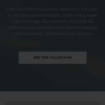
BIG BANG
Discover Hublot's Summer collection ! For 2026,
PETROL BLUE CERAMIC
it’s all about pastel ceramic. Softer tones, same
33 MM
high-tech edge. Sun-washed colors that hit
different and a reminder that when it comes to
•
colored ceramic, Hublot still sets the tone.
EUR 15,200
SEE THE COLLECTION