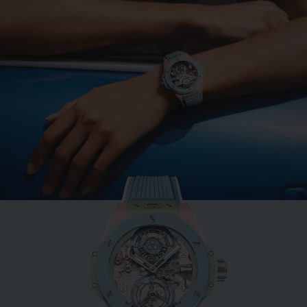
BIG BANG
MINT GREEN CERAMIC
33 MM
•
EUR 15,200