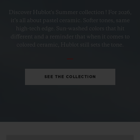
BIG BANG
Discover Hublot's Summer collection ! For 2026,
PETROL BLUE CERAMIC
it’s all about pastel ceramic. Softer tones, same
33 MM
high-tech edge. Sun-washed colors that hit
different and a reminder that when it comes to
•
colored ceramic, Hublot still sets the tone.
EUR 15,200
SEE THE COLLECTION