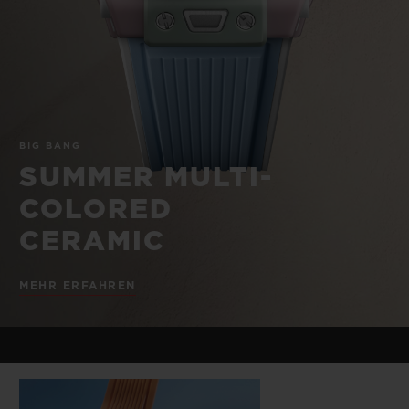
BIG BANG
BIG BANG
SPIRIT OF BIG
SUMMER MULTI-
PEACH CERAMIC
ESSENTIAL T
COLORED CERAMIC
EXKLUSIV ON
EXKLUSIVE DIENSTLEISTUNGEN
BIG BANG
5+5-GARANTIE
SUMMER MULTI-
HUBLOTISTA UND GARANTIEVERLÄNGERUNG
COLORED
CERAMIC
VORAUSSICHTLICHE LIEFERZEIT
MEHR ERFAHREN
KOSTENLOSE LIEFERUNG & RÜCKSENDUNGEN
SICHERE BEZAHLUNG
GESCHENKBEUTEL