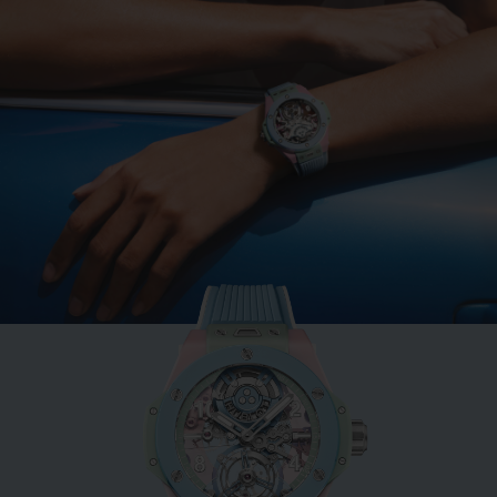
BIG BANG
MINT GREEN CERAMIC
33 MM
•
EUR 15,200