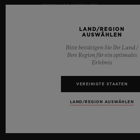
BESTELLUNG VERFOLGEN
EINE BESTELLUNG ZURÜCKSENDEN
LAND/REGION
AUSWÄHLEN
KONTAKT
Bitte bestätigen Sie Ihr Land /
KARRIERE
Ihre Region für ein optimales
Erlebnis
PRESSE
DATENSCHUTZ
VEREINIGTE STAATEN
RECHTLICHER HINWEIS UND NUTZUNGSBEDINGUNGEN
LAND/REGION AUSWÄHLEN
GESCHÄFTSBEDINGUNGEN
ETHISCHE VERPFLICHTUNG