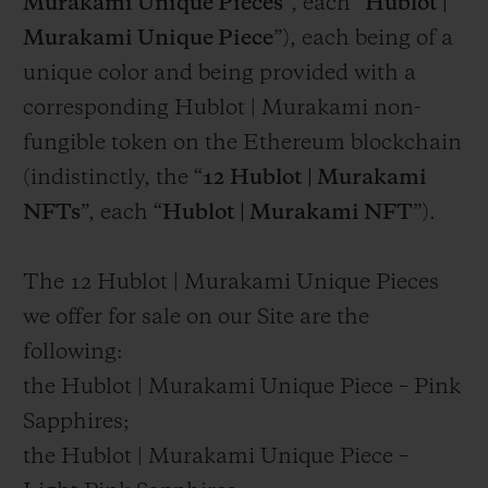
Murakami Unique Pieces
”, each “
Hublot |
Murakami Unique Piece
”), each being of a
unique color and being provided with a
corresponding Hublot | Murakami non-
fungible token on the Ethereum blockchain
(indistinctly, the “
12
Hublot | Murakami
NFTs
”, each “
Hublot | Murakami NFT
”).
The 12 Hublot | Murakami Unique Pieces
we offer for sale on our Site are the
following:
the Hublot | Murakami Unique Piece – Pink
Sapphires;
the Hublot | Murakami Unique Piece –