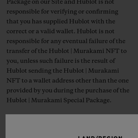
Package on our Site and Hublot is not
responsible for verifying or confirming
that you has supplied Hublot with the
correct or a valid wallet. Hublot is not
responsible for any eventual failure of the
transfer of the Hublot | Murakami NFT to
you, unless such failure is the result of
Hublot sending the Hublot | Murakami
NFT to a wallet address other than the one
provided by you during the purchase of the
Hublot | Murakami Special Package.
1.2. The Hublot | Murakami NFT and
associated Artwork is provided to you in the