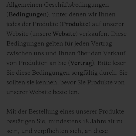
BIG BANG
BIG BANG
SPIRIT OF BIG
Allgemeinen Geschäftsbedingungen
SUMMER MULTI-
PEACH CERAMIC
ESSENTIAL T
(
Bedingungen
), unter denen wir Ihnen
COLORED CERAMIC
EXKLUSIV ON
jedes der Produkte (
Produkte
) auf unserer
Website (unsere
Website
) verkaufen. Diese
EXKLUSIVE DIENSTLEISTUNGEN
Bedingungen gelten für jeden Vertrag
5+5-GARANTIE
zwischen uns und Ihnen über den Verkauf
von Produkten an Sie (
Vertrag
). Bitte lesen
HUBLOTISTA UND GARANTIEVERLÄNGERUNG
Sie diese Bedingungen sorgfältig durch. Sie
sollten sie kennen, bevor Sie Produkte von
VORAUSSICHTLICHE LIEFERZEIT
unserer Website bestellen.
KOSTENLOSE LIEFERUNG & RÜCKSENDUNGEN
Mit der Bestellung eines unserer Produkte
SICHERE BEZAHLUNG
bestätigen Sie, mindestens 18 Jahre alt zu
sein, und verpflichten sich, an diese
GESCHENKBEUTEL