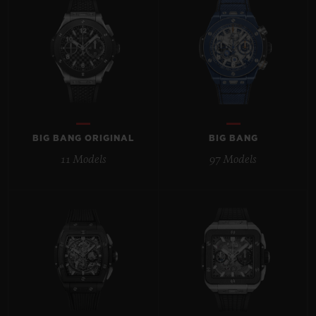
BIG BANG
BIG BANG
SPIRIT OF BIG
SUMMER MULTI-
PEACH CERAMIC
ESSENTIAL T
COLORED CERAMIC
EXKLUSIV ON
EXKLUSIVE DIENSTLEISTUNGEN
5+5-GARANTIE
BIG BANG ORIGINAL
BIG BANG
HUBLOTISTA UND GARANTIEVERLÄNGERUNG
11 Models
97 Models
VORAUSSICHTLICHE LIEFERZEIT
KOSTENLOSE LIEFERUNG & RÜCKSENDUNGEN
SICHERE BEZAHLUNG
GESCHENKBEUTEL