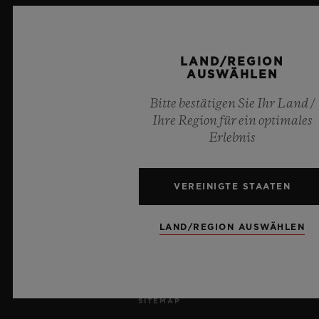
KARRIERE
PRESSE
LAND/REGION
AUSWÄHLEN
DATENSCHUTZ
Bitte bestätigen Sie Ihr Land /
Ihre Region für ein optimales
RECHTLICHER HINWEIS UND NUTZUNGSBEDINGUNGEN
Erlebnis
GESCHÄFTSBEDINGUNGEN
VEREINIGTE STAATEN
ETHISCHE VERPFLICHTUNG
LAND/REGION AUSWÄHLEN
BARRIEREFREIHEIT
MSA TRANSPARENCY
SITEMAP