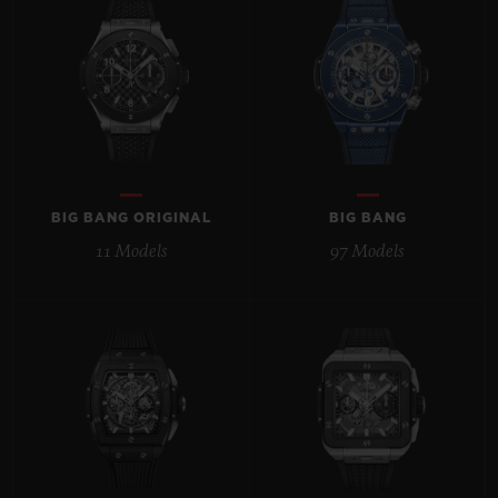
BIG BANG
BIG BANG
SPIRIT OF BIG
SUMMER MULTI-
PEACH CERAMIC
ESSENTIAL T
COLORED CERAMIC
EXKLUSIV ON
EXKLUSIVE DIENSTLEISTUNGEN
5+5-GARANTIE
BIG BANG ORIGINAL
BIG BANG
HUBLOTISTA UND GARANTIEVERLÄNGERUNG
11 Models
97 Models
VORAUSSICHTLICHE LIEFERZEIT
KOSTENLOSE LIEFERUNG & RÜCKSENDUNGEN
SICHERE BEZAHLUNG
GESCHENKBEUTEL