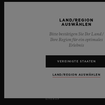
KARRIERE
PRESSE
LAND/REGION
AUSWÄHLEN
DATENSCHUTZ
Bitte bestätigen Sie Ihr Land /
Ihre Region für ein optimales
RECHTLICHER HINWEIS UND NUTZUNGSBEDINGUNGEN
Erlebnis
GESCHÄFTSBEDINGUNGEN
VEREINIGTE STAATEN
ETHISCHE VERPFLICHTUNG
LAND/REGION AUSWÄHLEN
BARRIEREFREIHEIT
MSA TRANSPARENCY
SITEMAP