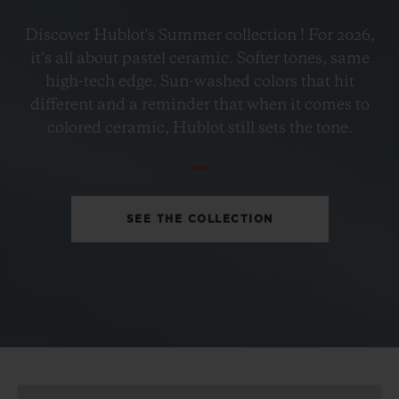
BIG BANG
Discover Hublot's Summer collection ! For 2026,
PETROL BLUE CERAMIC
it’s all about pastel ceramic. Softer tones, same
33 MM
high-tech edge. Sun-washed colors that hit
different and a reminder that when it comes to
•
colored ceramic, Hublot still sets the tone.
AUD 23,000
SEE THE COLLECTION