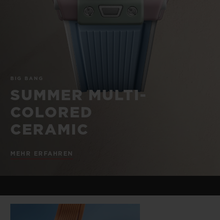
BIG BANG
BIG BANG
SPIRIT OF BIG
SUMMER MULTI-
PEACH CERAMIC
ESSENTIAL T
COLORED CERAMIC
EXKLUSIV ON
EXKLUSIVE DIENSTLEISTUNGEN
BIG BANG
5+5-GARANTIE
SUMMER MULTI-
HUBLOTISTA UND GARANTIEVERLÄNGERUNG
COLORED
CERAMIC
VORAUSSICHTLICHE LIEFERZEIT
MEHR ERFAHREN
KOSTENLOSE LIEFERUNG & RÜCKSENDUNGEN
SICHERE BEZAHLUNG
GESCHENKBEUTEL