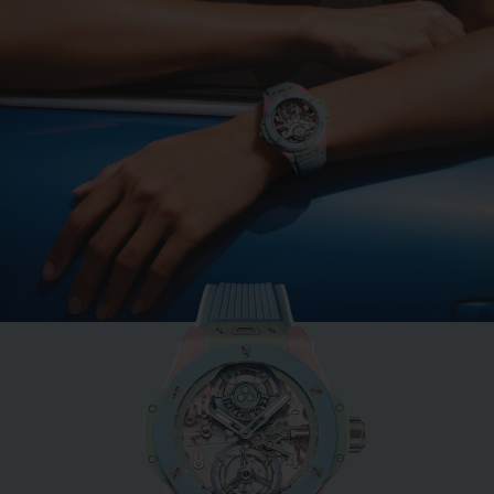
BIG BANG
MINT GREEN CERAMIC
33 MM
•
AUD 23,000