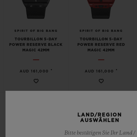
SPIRIT OF BIG BANG
SPIRIT OF BIG BANG
TOURBILLON 5-DAY
TOURBILLON 5-DAY
POWER RESERVE BLACK
POWER RESERVE RED
MAGIC 42MM
MAGIC 42MM
•
•
AUD 161,000
AUD 161,000
LAND/REGION
AUSWÄHLEN
Bitte bestätigen Sie Ihr Land /