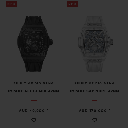
BIG BANG
BIG BANG
SPIRIT OF BIG
NEU
NEU
SUMMER MULTI-
PEACH CERAMIC
ESSENTIAL T
COLORED CERAMIC
EXKLUSIV ON
EXKLUSIVE DIENSTLEISTUNGEN
5+5-GARANTIE
HUBLOTISTA UND GARANTIEVERLÄNGERUNG
VORAUSSICHTLICHE LIEFERZEIT
SPIRIT OF BIG BANG
SPIRIT OF BIG BANG
IMPACT ALL BLACK 42MM
IMPACT SAPPHIRE 42MM
KOSTENLOSE LIEFERUNG & RÜCKSENDUNGEN
SICHERE BEZAHLUNG
•
•
AUD 49,900
AUD 170,000
GESCHENKBEUTEL