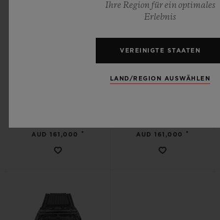
Ihre Region für ein optimales
Erlebnis
VEREINIGTE STAATEN
SPIRIT OF BIG BANG
SPIRIT OF BIG BANG
LAND/REGION AUSWÄHLEN
TOURBILLON 5-DAY
TOURBILLON 5-DAY
POWER RESERVE SKY
POWER RESERVE YELLOW
BLUE CERAMIC 42MM
MAGIC 42MM
•
•
AUD 161,000
AUD 161,000