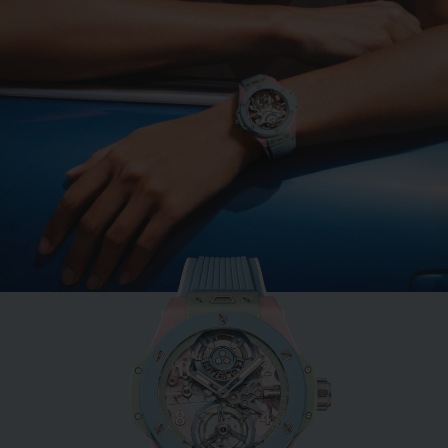
BIG BANG
MINT GREEN CERAMIC
33 MM
•
EUR 15,200