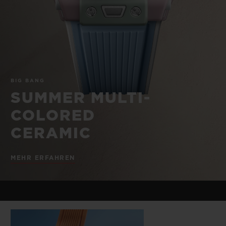
BIG BANG
BIG BANG
SPIRIT OF BIG
SUMMER MULTI-
PEACH CERAMIC
ESSENTIAL T
COLORED CERAMIC
EXKLUSIV ON
EXKLUSIVE DIENSTLEISTUNGEN
BIG BANG
5+5-GARANTIE
SUMMER MULTI-
HUBLOTISTA UND GARANTIEVERLÄNGERUNG
COLORED
CERAMIC
VORAUSSICHTLICHE LIEFERZEIT
MEHR ERFAHREN
KOSTENLOSE LIEFERUNG & RÜCKSENDUNGEN
SICHERE BEZAHLUNG
GESCHENKBEUTEL