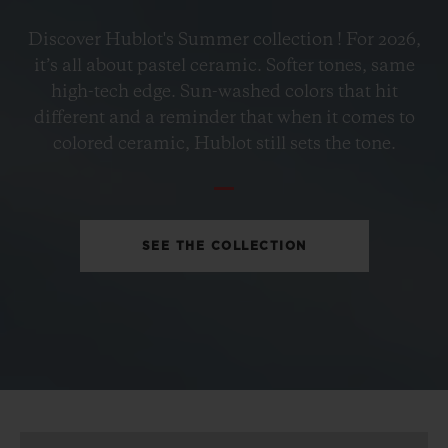
BIG BANG
Discover Hublot's Summer collection ! For 2026,
PETROL BLUE CERAMIC
it’s all about pastel ceramic. Softer tones, same
33 MM
high-tech edge. Sun-washed colors that hit
different and a reminder that when it comes to
•
colored ceramic, Hublot still sets the tone.
EUR 15,200
SEE THE COLLECTION