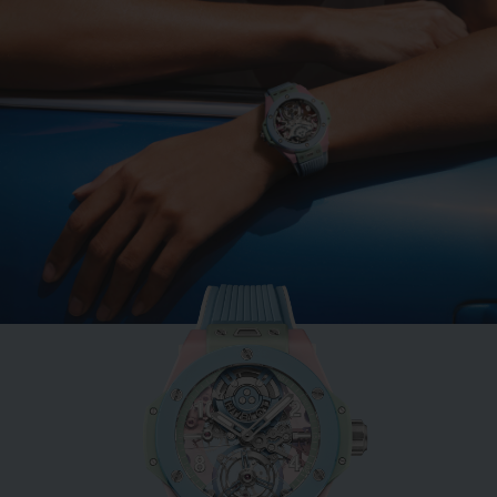
BIG BANG
MINT GREEN CERAMIC
33 MM
•
CHF 12,900