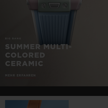
BIG BANG
BIG BANG
SPIRIT OF BIG
SUMMER MULTI-
PEACH CERAMIC
ESSENTIAL T
COLORED CERAMIC
EXKLUSIV ON
EXKLUSIVE DIENSTLEISTUNGEN
BIG BANG
5+5-GARANTIE
SUMMER MULTI-
HUBLOTISTA UND GARANTIEVERLÄNGERUNG
COLORED
CERAMIC
VORAUSSICHTLICHE LIEFERZEIT
MEHR ERFAHREN
KOSTENLOSE LIEFERUNG & RÜCKSENDUNGEN
SICHERE BEZAHLUNG
GESCHENKBEUTEL