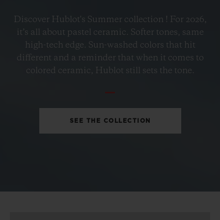
BIG BANG
Discover Hublot's Summer collection ! For 2026,
PETROL BLUE CERAMIC
it’s all about pastel ceramic. Softer tones, same
33 MM
high-tech edge. Sun-washed colors that hit
different and a reminder that when it comes to
•
colored ceramic, Hublot still sets the tone.
CHF 12,900
SEE THE COLLECTION