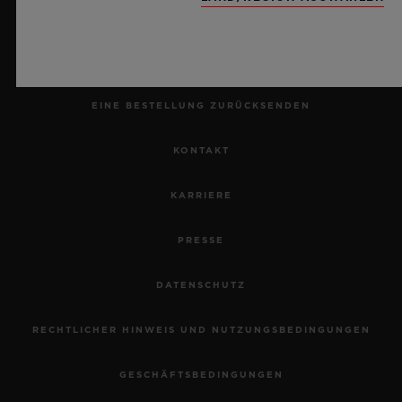
EINEN TERMIN VEREINBAREN
BESTELLUNG VERFOLGEN
EINE BESTELLUNG ZURÜCKSENDEN
KONTAKT
KARRIERE
PRESSE
DATENSCHUTZ
RECHTLICHER HINWEIS UND NUTZUNGSBEDINGUNGEN
GESCHÄFTSBEDINGUNGEN