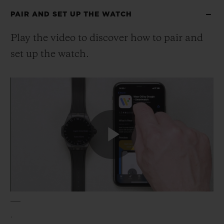
BIG BANG
BIG BANG
SPIRIT OF BIG
PAIR AND SET UP THE WATCH
SUMMER MULTI-
PEACH CERAMIC
ESSENTIAL T
COLORED CERAMIC
EXKLUSIV ON
Play the video to discover how to
pair and
set up the watch.
EXKLUSIVE DIENSTLEISTUNGEN
5+5-GARANTIE
HUBLOTISTA UND GARANTIEVERLÄNGERUNG
VORAUSSICHTLICHE LIEFERZEIT
Play
KOSTENLOSE LIEFERUNG & RÜCKSENDUNGEN
SICHERE BEZAHLUNG
Video
.
GESCHENKBEUTEL