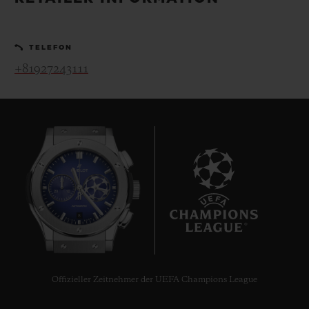
BIG BANG
BIG BANG
SPIRIT OF BIG
SUMMER MULTI-
PEACH CERAMIC
ESSENTIAL T
COLORED CERAMIC
EXKLUSIV ON
TELEFON
+81927243111
EXKLUSIVE DIENSTLEISTUNGEN
5+5-GARANTIE
HUBLOTISTA UND GARANTIEVERLÄNGERUNG
VORAUSSICHTLICHE LIEFERZEIT
8
KOSTENLOSE LIEFERUNG & RÜCKSENDUNGEN
SICHERE BEZAHLUNG
Offizieller Zeitnehmer der UEFA Champions League
GESCHENKBEUTEL