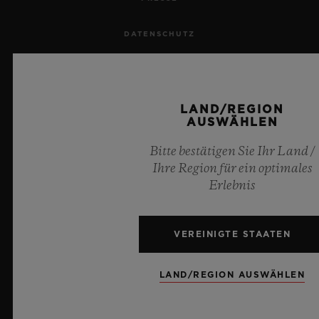
DATENSCHUTZ
RECHTLICHER HINWEIS UND NUTZUNGSBEDINGUNGEN
GESCHÄFTSBEDINGUNGEN
LAND/REGION
AUSWÄHLEN
ETHISCHE VERPFLICHTUNG
Bitte bestätigen Sie Ihr Land /
Ihre Region für ein optimales
BARRIEREFREIHEIT
Erlebnis
MSA TRANSPARENCY
VEREINIGTE STAATEN
SITEMAP
LAND/REGION AUSWÄHLEN
DEUTSCH