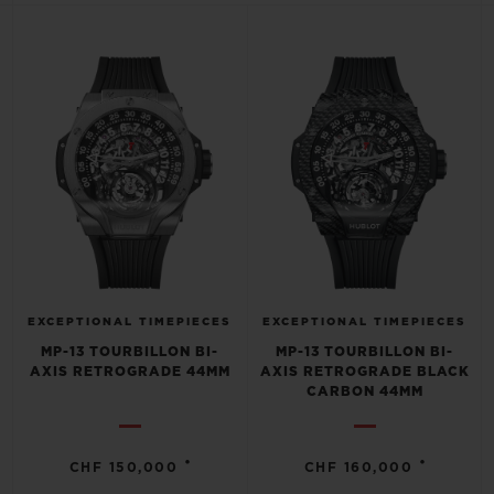
BIG BANG
BIG BANG
SPIRIT OF BIG
SUMMER MULTI-
PEACH CERAMIC
ESSENTIAL T
COLORED CERAMIC
EXKLUSIV ON
EXKLUSIVE DIENSTLEISTUNGEN
5+5-GARANTIE
HUBLOTISTA UND GARANTIEVERLÄNGERUNG
VORAUSSICHTLICHE LIEFERZEIT
EXCEPTIONAL TIMEPIECES
EXCEPTIONAL TIMEPIECES
MP-13 TOURBILLON BI-
MP-13 TOURBILLON BI-
KOSTENLOSE LIEFERUNG & RÜCKSENDUNGEN
AXIS RETROGRADE 44MM
AXIS RETROGRADE BLACK
CARBON 44MM
SICHERE BEZAHLUNG
•
•
CHF 150,000
CHF 160,000
GESCHENKBEUTEL