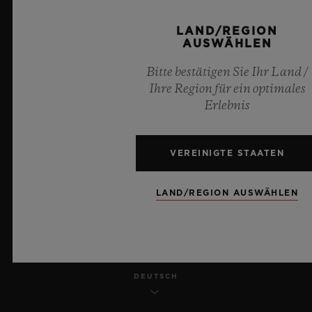
DATENSCHUTZ
LAND/REGION
AUSWÄHLEN
RECHTLICHER HINWEIS UND NUTZUNGSBEDINGUNGEN
Bitte bestätigen Sie Ihr Land /
Ihre Region für ein optimales
GESCHÄFTSBEDINGUNGEN
Erlebnis
ETHISCHE VERPFLICHTUNG
VEREINIGTE STAATEN
BARRIEREFREIHEIT
LAND/REGION AUSWÄHLEN
MSA TRANSPARENCY
SITEMAP
DEUTSCH