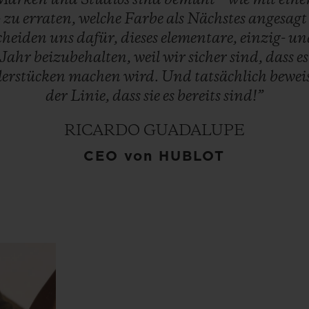
–
zu
erraten,
welche
Farbe
als
Nächstes
angesag
cheiden
uns
dafür,
dieses
elementare,
einzig-
un
Jahr
beizubehalten,
weil
wir
sicher
sind,
dass
e
erstücken
machen
wird.
Und
tatsächlich
bewei
der
Linie,
dass
sie
es
bereits
sind!”
RICARDO GUADALUPE
CEO von HUBLOT