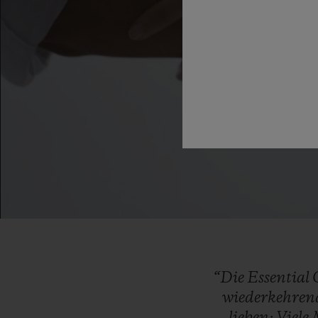
“Die
Essential
wiederkehre
lieben:
Viele