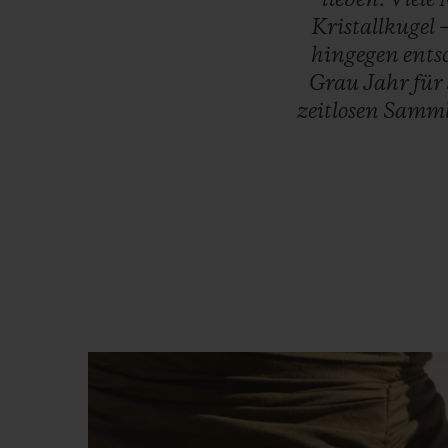
Kristallkugel
hingegen
ents
Grau
Jahr
für
zeitlosen
Samml