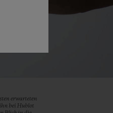
hsten
erwarteten
ihn
bei
Hublot
em
Blick
in
die