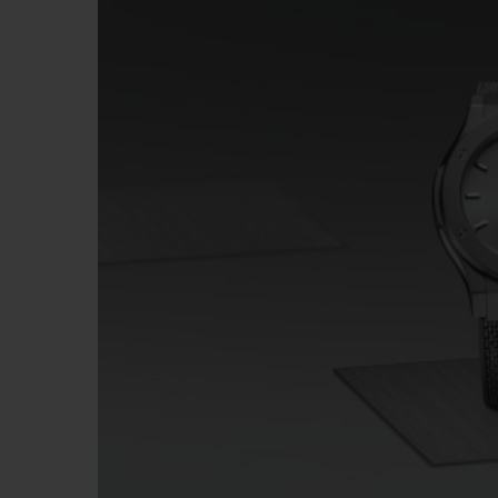
BIG BANG
SUMMER MULTI-COLORE
CERAMIC
EXKLUSIVE DIENSTLEISTU
5+5-GARANTIE
H
GARA