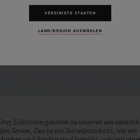
VEREINIGTE STAATEN
Video
LAND/REGION AUSWÄHLEN
Grey
Editionen
gehören
zu
unseren
am
sehnlic
nden
Serien.
Das
ist
ein
Seitwärtsschritt,
wie
wir
Marken
und
Studios
sind
bemüht
–
wie
mit
ein