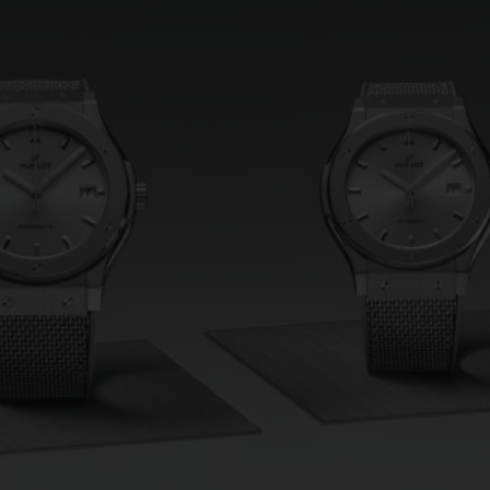
BIG BANG
SPIRI
D
PEACH CERAMIC
ESSE
EXKL
NGEN
UBLOTISTA UND
VORAUSSICHTLICHE
KOSTENLOSE LI
NTIEVERLÄNGERUNG
LIEFERZEIT
& RÜCKSEND
KONTAKT