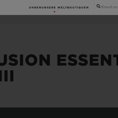
Wonach suc
UHREN
UNSERE WELT
BOUTIQUEN
USION ESSEN
II