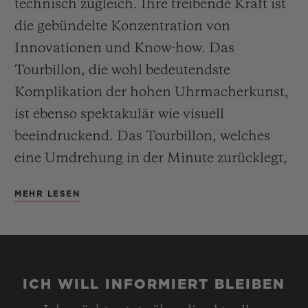
technisch zugleich. Ihre treibende Kraft ist
die gebündelte Konzentration von
Innovationen und Know-how. Das
Tourbillon, die wohl bedeutendste
Komplikation der hohen Uhrmacherkunst,
ist ebenso spektakulär wie visuell
beeindruckend. Das Tourbillon, welches
eine Umdrehung in der Minute zurücklegt,
kompensiert die Wirkung der
MEHR LESEN
Erdanziehungskraft für eine höhere
Ganggenauigkeit. Das speziell für dieses
tonneauförmige Gehäuse entwickelte
Uhrwerk HUB6020 zeigt ein dezentrales
ICH WILL INFORMIERT BLEIBEN
Stunden- und Minutenzifferblatt bei 3 Uhr,