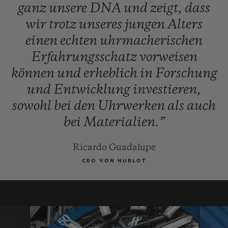
ganz
unsere
DNA
und
zeigt,
dass
wir
trotz
unseres
jungen
Alters
einen
echten
uhrmacherischen
Erfahrungsschatz
vorweisen
können
und
erheblich
in
Forschung
und
Entwicklung
investieren,
sowohl
bei
den
Uhrwerken
als
auch
bei
Materialien.”
Ricardo Guadalupe
CEO VON HUBLOT