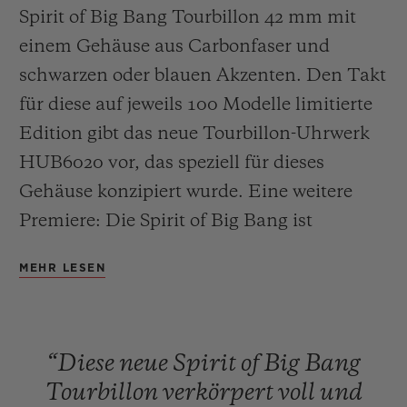
Spirit of Big Bang Tourbillon 42 mm mit
einem Gehäuse aus Carbonfaser und
schwarzen oder blauen Akzenten. Den Takt
für diese auf jeweils 100 Modelle limitierte
KONTAKT
Edition gibt das neue Tourbillon-Uhrwerk
HUB6020 vor, das speziell für dieses
Gehäuse konzipiert wurde. Eine weitere
Premiere: Die Spirit of Big Bang ist
erstmals mit dem patentierten „One Click“-
MEHR LESEN
System ausgestattet, das ein schnelles und
EINE BOUTIQUE FINDEN
einfaches Wechseln des Armbands
ermöglicht.
“Diese
neue
Spirit
of
Big
Bang
Tourbillon
verkörpert
voll
und