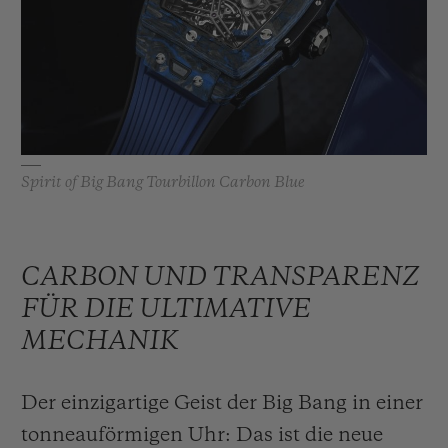
BIG BANG
BIG BANG
SPIRIT OF BIG
SUMMER MULTI-
PEACH CERAMIC
ESSENTIAL T
COLORED CERAMIC
EXKLUSIV ON
EXKLUSIVE DIENSTLEISTUNGEN
5+5-GARANTIE
Spirit of Big Bang Tourbillon Carbon Blue
HUBLOTISTA UND GARANTIEVERLÄNGERUNG
CARBON UND TRANSPARENZ
VORAUSSICHTLICHE LIEFERZEIT
FÜR DIE ULTIMATIVE
KOSTENLOSE LIEFERUNG & RÜCKSENDUNGEN
MECHANIK
SICHERE BEZAHLUNG
Der einzigartige Geist der Big Bang in einer
GESCHENKBEUTEL
tonneauförmigen Uhr: Das ist die neue