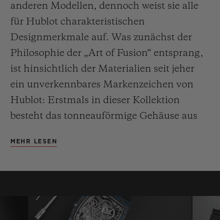
anderen Modellen, dennoch weist sie alle
für Hublot charakteristischen
Designmerkmale auf. Was zunächst der
Philosophie der „Art of Fusion“ entsprang,
ist hinsichtlich der Materialien seit jeher
ein unverkennbares Markenzeichen von
Hublot: Erstmals in dieser Kollektion
besteht das tonneauförmige Gehäuse aus
Carbonfaser mit schwarzen oder blauen
MEHR LESEN
Details. Die Lünette, die aus demselben
Material gefertigt ist, wird von 6 H-
förmigen Titanschrauben gehalten,
während der Gehäuseboden, ebenfalls aus
Carbon, ein Saphirglas umschließt.