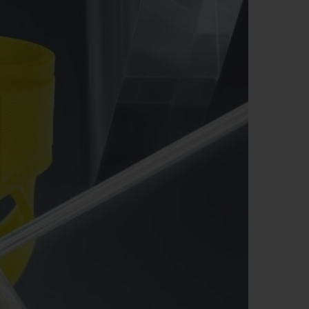
T OF BIG BANG
BIG BANG
NTIAL TAUPE
RELOADED ALL BLACK
USIV ONLINE
EFERUNG
SICHERE BEZAHLUNG
GESCHENKBEUTEL
UNGEN
EINE BOUTIQUE FINDEN