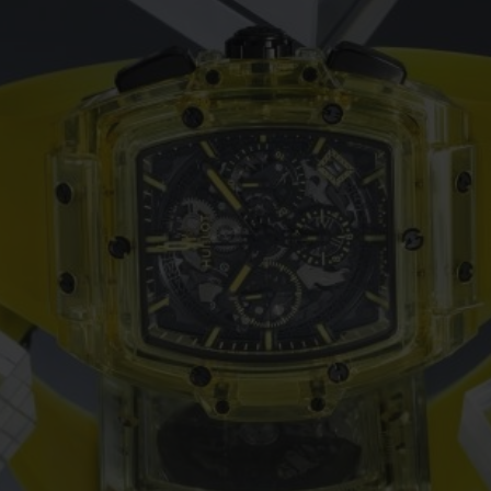
BIG BANG
SPIRI
D
PEACH CERAMIC
ESSE
EXKL
NGEN
UBLOTISTA UND
VORAUSSICHTLICHE
KOSTENLOSE LI
NTIEVERLÄNGERUNG
LIEFERZEIT
& RÜCKSEND
KONTAKT