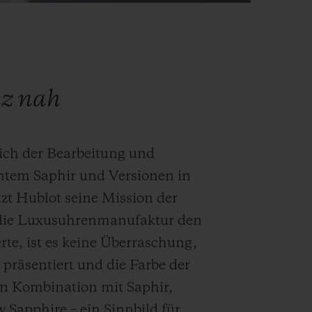
nz nah
eich der Bearbeitung und
ntem Saphir und Versionen in
zt Hublot seine Mission der
a die Luxusuhrenmanufaktur den
te, ist es keine Überraschung,
 präsentiert und die Farbe der
in Kombination mit Saphir,
w Sapphire – ein Sinnbild für