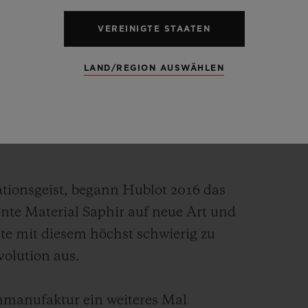
VEREINIGTE STAATEN
LAND/REGION AUSWÄHLEN
ublot keine
tionsgeist, begann Hublot 2016 das
ente Material Saphir auf neue Art und
te mit diesem höchst schwierig zu
volution aus.
nmanufaktur ein weiteres Mal