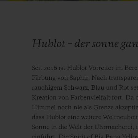
Hublot – der sonne ga
Seit 2016 ist Hublot Vorreiter im Ber
Färbung von Saphir. Nach transpare
rauchigem Schwarz, Blau und Rot set
Kreation von Farbenvielfalt fort. D
Himmel noch nie als Grenze akzeptier
dass Hublot eine weitere Weltneuheit
Sonne in die Welt der Uhrmacherei, 
einführt. Die Spirit of Big Bang Yello