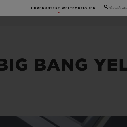
Wonach suc
UHREN
UNSERE WELT
BOUTIQUEN
 BIG BANG Y