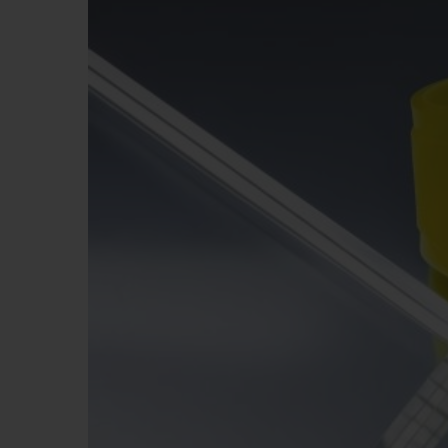
BIG BANG
SUMMER MULTI-COLORE
CERAMIC
EXKLUSIVE DIENSTLEISTU
5+5-GARANTIE
H
GARA