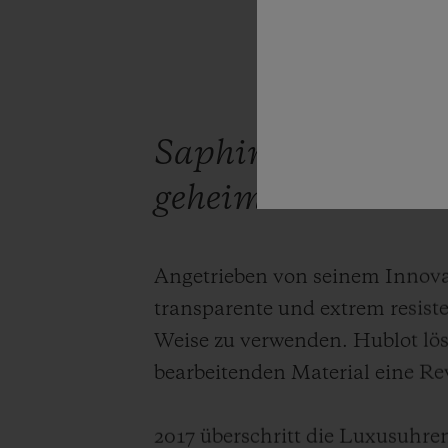
Saphir birgt für H
geheimnisse mehr
Angetrieben von seinem Innova
transparente und extrem resist
Weise zu verwenden. Hublot lös
bearbeitenden Material eine Re
2017 überschritt die Luxusuhre