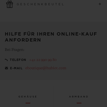
+
GESCHENKBEUTEL
Online-Käufe sind schnell und sicher und gewährleisten
den Schutz Ihrer persönlichen Daten.
Machen Sie Ihren gekauften Artikel zu etwas
Besonderem, mit unserem kostenlosen Geschenkbeutel
HILFE FÜR IHREN ONLINE-KAUF
ANFORDERN
Bei Fragen:
+41 22 990 99 80
TELEFON
eboutique@hublot.com
E-MAIL
GEHÄUSE
ARMBAND