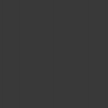
BIG BANG
BIG BANG
SPIRIT OF BIG
SUMMER MULTI-
PEACH CERAMIC
ESSENTIAL T
COLORED CERAMIC
EXKLUSIV ON
EXKLUSIVE DIENSTLEISTUNGEN
5+5-GARANTIE
HUBLOTISTA UND GARANTIEVERLÄNGERUNG
VORAUSSICHTLICHE LIEFERZEIT
KOSTENLOSE LIEFERUNG & RÜCKSENDUNGEN
SICHERE BEZAHLUNG
GESCHENKBEUTEL