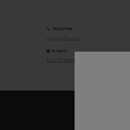
BIG BANG
SUMMER MULTI-COLORE
CERAMIC
TELEFON
EXKLUSIVE DIENSTLEISTU
+525552814122
E-MAIL
5+5-GARANTIE
H
GARA
Eine E-Mail senden