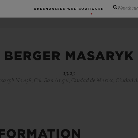
Wonach suc
UHREN
UNSERE WELT
BOUTIQUEN
BERGER MASARYK
13:23
aryk No 438, Col. San Angel, Ciudad de Mexico, Ciudad d
NFORMATION