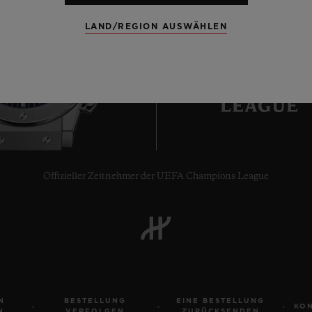
LAND/REGION AUSWÄHLEN
7
Offizieller Zeitnehmer der UEFA Champions League
N
BESTELLUNG
EINE BESTELLUNG
KO
N
VERFOLGEN
ZURÜCKSENDEN