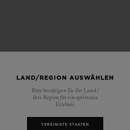
BIG BANG
SPIRI
D
PEACH CERAMIC
ESSE
EXKL
NGEN
UBLOTISTA UND
VORAUSSICHTLICHE
KOSTENLOSE LI
NTIEVERLÄNGERUNG
LIEFERZEIT
& RÜCKSEND
LAND/REGION AUSWÄHLEN
Bitte bestätigen Sie Ihr Land /
KONTAKT
Ihre Region für ein optimales
Erlebnis
VEREINIGTE STAATEN