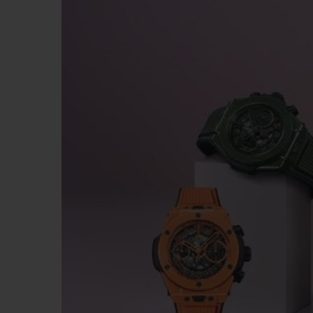
BIG BANG
SUMMER MULTI-COLORE
CERAMIC
EXKLUSIVE DIENSTLEISTU
5+5-GARANTIE
H
GARA