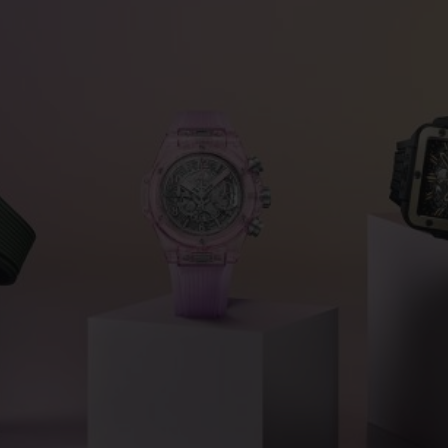
BIG BANG
SPIRI
D
PEACH CERAMIC
ESSE
EXKL
NGEN
UBLOTISTA UND
VORAUSSICHTLICHE
KOSTENLOSE LI
NTIEVERLÄNGERUNG
LIEFERZEIT
& RÜCKSEND
KONTAKT