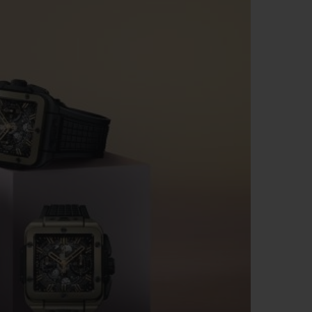
T OF BIG BANG
BIG BANG
NTIAL TAUPE
RELOADED ALL BLACK
USIV ONLINE
EFERUNG
SICHERE BEZAHLUNG
GESCHENKBEUTEL
UNGEN
EINE BOUTIQUE FINDEN