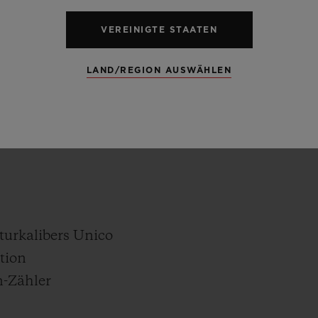
VEREINIGTE STAATEN
LAND/REGION AUSWÄHLEN
turkalibers Unico
tion
n-Zähler