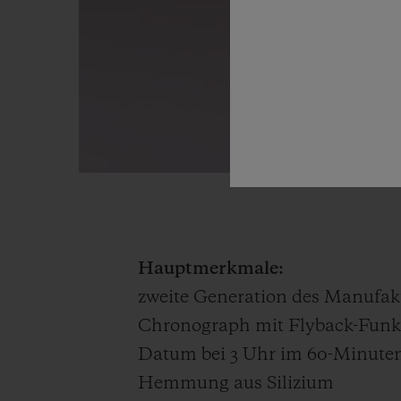
Hauptmerkmale:
zweite Generation des Manufak
Chronograph mit Flyback-Funk
Datum bei 3 Uhr im 60-Minute
Hemmung aus Silizium