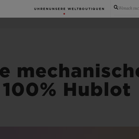
Wonach suc
UHREN
UNSERE WELT
BOUTIQUEN
ne mechanisch
 100% Hublot