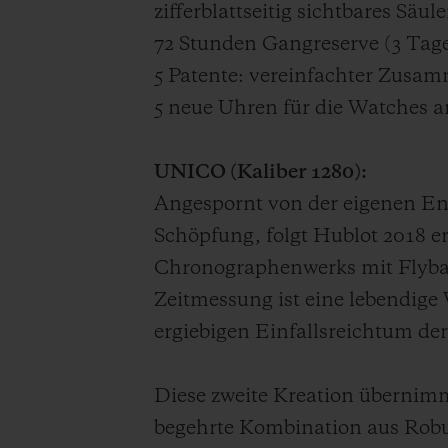
zifferblattseitig sichtbares Säul
72 Stunden Gangreserve (3 Tag
5 Patente: vereinfachter Zusa
5 neue Uhren für die Watches 
UNICO (Kaliber 1280):
Angespornt von der eigenen Ene
Schöpfung, folgt Hublot 2018 e
Chronographenwerks mit Flyback 
Zeitmessung ist eine lebendige 
ergiebigen Einfallsreichtum de
Diese zweite Kreation übernimm
begehrte Kombination aus Robus