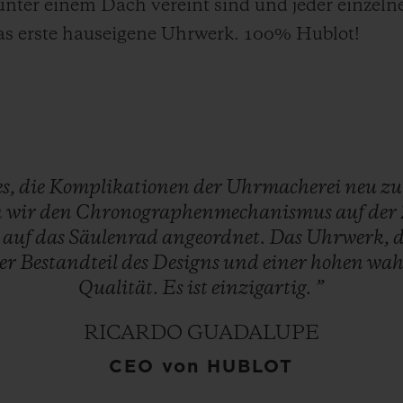
ter einem Dach vereint sind und jeder einzelne 
 das erste hauseigene Uhrwerk. 100% Hublot!
es,
die
Komplikationen
der
Uhrmacherei
neu
z
n
wir
den
Chronographenmechanismus
auf
der
k
auf
das
Säulenrad
angeordnet.
Das
Uhrwerk,
ler
Bestandteil
des
Designs
und
einer
hohen
wah
Qualität.
Es
ist
einzigartig.
”
RICARDO GUADALUPE
CEO von HUBLOT