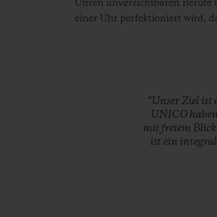
Uhren unverzichtbaren Berufe un
einer Uhr perfektioniert wird,
“Unser
Ziel
ist
UNICO
habe
mit
freiem
Blic
ist
ein
integra