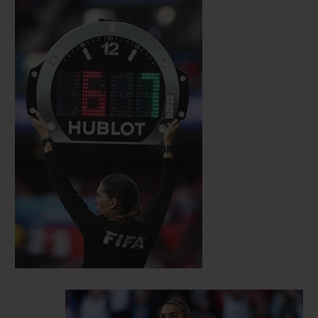
Heute auch als Schauspielerin und
Moderatorin tätig, verkörpert sie die vielen
Facetten der modernen Frau:
Selbstbewusstsein, Stärke, Intelligenz und
Sensibilität. In der Zwischenzeit haben sich
weitere inspirierende weibliche
Persönlichkeiten der Hublot Familie
angeschlossen. Dazu gehören die britische
Sprinterin Dina Asher-Smith, die
niederländische Sprinterin Dafne
Schippers, die deutsche Skirennläuferin
Maria Höfl-Riesch, die US-amerikanische
Fußballnationalspielerin Alex Morgan, die
tschechische Tennisspielerin Karolina