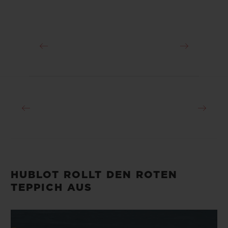
wurde durch Partnerschaften mit UEFA-
und FIFA-Wettbewerben im Rahmen der
wichtigsten Events der Fußballwelt ergänzt.
Hublot verfolgte eine Strategie, die auf
einer engen Zusammenarbeit mit
prestigeträchtigen Klubs wie Chelsea,
Manchester United, Juventus, Ajax, Paris
Saint-Germain und Bayern München, den
Fußballlegenden Pelé und Maradona und
dem aktuellen Superstar Kylian Mbappé
HUBLOT ROLLT DEN ROTEN
basierte und die Entwicklung limitierter
TEPPICH AUS
Serien und Sonderuhren vorsah. Fußball
verbindet die Menschen, bietet eine
unvergleichliche Markensichtbarkeit und