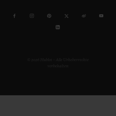
© 2026 Hublot – Alle Urheberrechte
vorbehalten