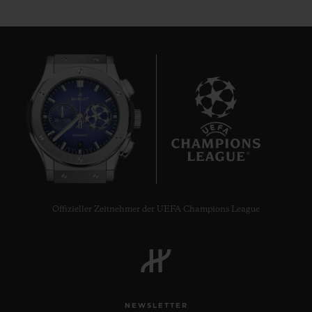
9
Offizieller Zeitnehmer der UEFA Champions League
NEWSLETTER