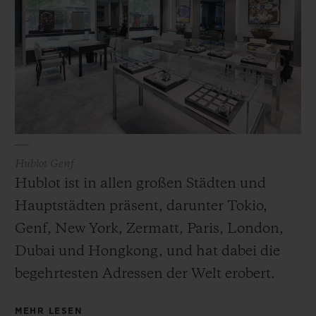
Hublot Genf
Hublot ist in allen großen Städten und
Hauptstädten präsent, darunter Tokio,
Genf, New York, Zermatt, Paris, London,
Dubai und Hongkong, und hat dabei die
begehrtesten Adressen der Welt erobert.
Während das moderne Design dieser
MEHR LESEN