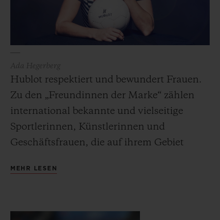
Ada Hegerberg
Hublot respektiert und bewundert Frauen.
Zu den „Freundinnen der Marke“ zählen
international bekannte und vielseitige
Sportlerinnen, Künstlerinnen und
Geschäftsfrauen, die auf ihrem Gebiet
federführend sind. Bar Refaeli, das erste
MEHR LESEN
weibliche Gesicht von Hublot im Jahr 2015,
ist eines der bekanntesten und
einflussreichsten Topmodels der Welt.