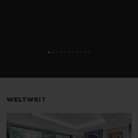
WELTWEIT