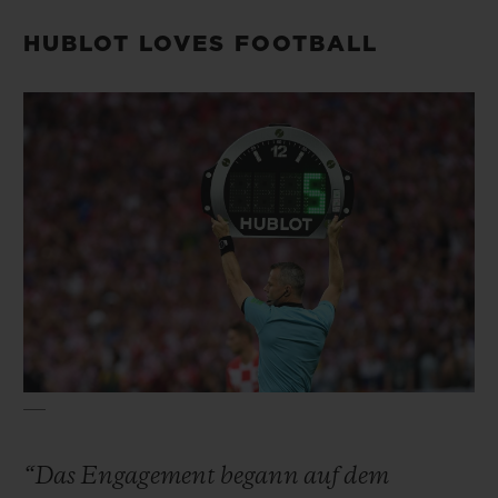
BIG BANG
BIG BANG
SPIRIT OF BIG
SUMMER MULTI-
PEACH CERAMIC
ESSENTIAL T
HUBLOT LOVES FOOTBALL
COLORED CERAMIC
EXKLUSIV ON
EXKLUSIVE DIENSTLEISTUNGEN
5+5-GARANTIE
HUBLOTISTA UND GARANTIEVERLÄNGERUNG
VORAUSSICHTLICHE LIEFERZEIT
KOSTENLOSE LIEFERUNG & RÜCKSENDUNGEN
SICHERE BEZAHLUNG
“Das Engagement begann auf dem
GESCHENKBEUTEL