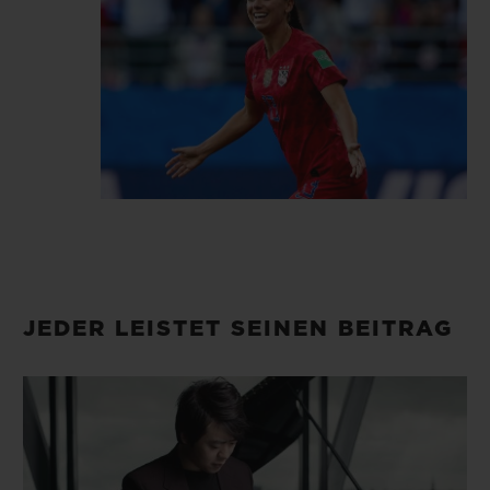
Pliskova, die rumänische Tennisspielerin
Simona Halep sowie die mexikanische
Schauspielerin Jacky Bracamontes. Jede
von ihnen steht für Talent, Kühnheit und
Leistung – Werte, die Hublot sehr am
Herzen liegen.
JEDER LEISTET SEINEN BEITRAG