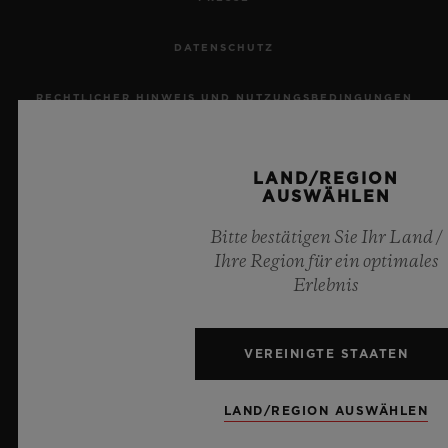
DATENSCHUTZ
RECHTLICHER HINWEIS UND NUTZUNGSBEDINGUNGEN
GESCHÄFTSBEDINGUNGEN
LAND/REGION
AUSWÄHLEN
ETHISCHE VERPFLICHTUNG
Bitte bestätigen Sie Ihr Land /
BARRIEREFREIHEIT
Ihre Region für ein optimales
Erlebnis
MSA TRANSPARENCY
SITEMAP
VEREINIGTE STAATEN
LAND/REGION AUSWÄHLEN
DEUTSCH