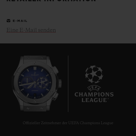
BIG BANG
BIG BANG
SPIRIT OF BIG
SUMMER MULTI-
PEACH CERAMIC
ESSENTIAL T
COLORED CERAMIC
EXKLUSIV ON
E-MAIL
Eine E-Mail senden
EXKLUSIVE DIENSTLEISTUNGEN
5+5-GARANTIE
HUBLOTISTA UND GARANTIEVERLÄNGERUNG
VORAUSSICHTLICHE LIEFERZEIT
6
KOSTENLOSE LIEFERUNG & RÜCKSENDUNGEN
SICHERE BEZAHLUNG
Offizieller Zeitnehmer der UEFA Champions League
GESCHENKBEUTEL