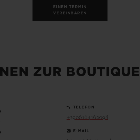
EINEN TERMIN
VEREINBAREN
NEN ZUR BOUTIQU
TELEFON
0
+3906164162098
E-MAIL
0