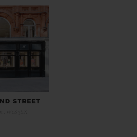
ND STREET
n , W1S 3SX