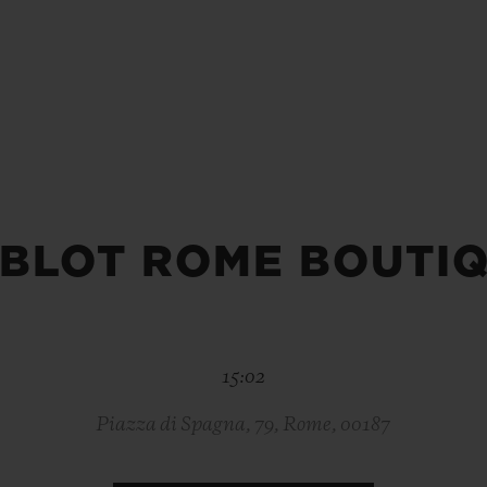
BIG BANG
SPIRI
D
PEACH CERAMIC
ESSE
EXKL
NGEN
UBLOTISTA UND
VORAUSSICHTLICHE
KOSTENLOSE LI
NTIEVERLÄNGERUNG
LIEFERZEIT
& RÜCKSEND
BLOT ROME BOUTI
KONTAKT
15:02
Piazza di Spagna, 79, Rome, 00187