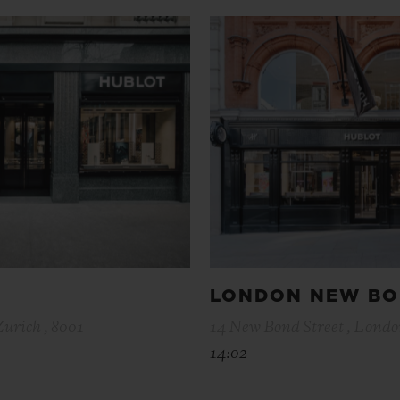
LONDON NEW BO
Zurich , 8001
14 New Bond Street , Londo
14:02