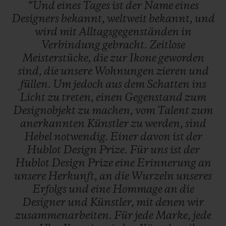
“Und
eines
Tages
ist
der
Name
eines
Designers
bekannt,
weltweit
bekannt,
und
wird
mit
Alltagsgegenständen
in
Verbindung
gebracht.
Zeitlose
Meisterstücke,
die
zur
Ikone
geworden
sind,
die
unsere
Wohnungen
zieren
und
füllen.
Um
jedoch
aus
dem
Schatten
ins
Licht
zu
treten,
einen
Gegenstand
zum
Designobjekt
zu
machen,
vom
Talent
zum
anerkannten
Künstler
zu
werden,
sind
Hebel
notwendig.
Einer
davon
ist
der
Hublot
Design
Prize.
Für
uns
ist
der
Hublot
Design
Prize
eine
Erinnerung
an
unsere
Herkunft,
an
die
Wurzeln
unseres
Erfolgs
und
eine
Hommage
an
die
Designer
und
Künstler,
mit
denen
wir
zusammenarbeiten.
Für
jede
Marke,
jede