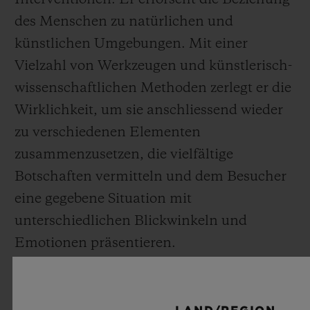
Interventionen. Er erforscht die Beziehung
des Menschen zu natürlichen und
künstlichen Umgebungen. Mit einer
Vielzahl von Werkzeugen und künstlerisch-
wissenschaftlichen Methoden zerlegt er die
Wirklichkeit, um sie anschliessend wieder
zu verschiedenen Elementen
zusammenzusetzen, die vielfältige
Botschaften vermitteln und dem Besucher
eine gegebene Situation mit
unterschiedlichen Blickwinkeln und
Emotionen präsentieren.
Unabhängiger Ausdruck und kulturell-