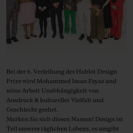
BIG BANG
BIG BANG
SPIRIT OF BIG
SUMMER MULTI-
PEACH CERAMIC
ESSENTIAL T
COLORED CERAMIC
EXKLUSIV ON
EXKLUSIVE DIENSTLEISTUNGEN
5+5-GARANTIE
HUBLOTISTA UND GARANTIEVERLÄNGERUNG
Bei der 6. Verleihung des Hublot Design
Prize wird Mohammed Iman Fayaz
und
VORAUSSICHTLICHE LIEFERZEIT
seine Arbeit Unabhängigkeit von
KOSTENLOSE LIEFERUNG & RÜCKSENDUNGEN
Ausdruck & kultureller Vielfalt und
Geschlecht
geehrt.
SICHERE BEZAHLUNG
Merken Sie sich diesen Namen! Design ist
Teil unseres täglichen Lebens, es umgibt
GESCHENKBEUTEL