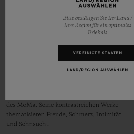
fachliche Vielfalt
LAND/REGION
AUSWÄHLEN
Mohammed Iman Fayaz
Bitte bestätigen Sie Ihr Land /
Der in New York geborene Illustrator,
Ihre Region für ein optimales
Designer und Künstler lebt in Brooklyn.
Erlebnis
Mit seinen Postern, Kunstwerken,
Computergrafiken und Kurzfilmen ist er in
VEREINIGTE STAATEN
verschiedenen Kulturen und Genres
künstlerisch aktiv. Nach Ausstellungen im
LAND/REGION AUSWÄHLEN
Brooklyn Museum und im Institute of
Contemporary Art in Boston fanden seine
Arbeiten kürzlich Eingang in die Kollektion
des MoMa. Seine kontrastreichen Werke
thematisieren Freude, Schmerz, Intimität
und Sehnsucht.