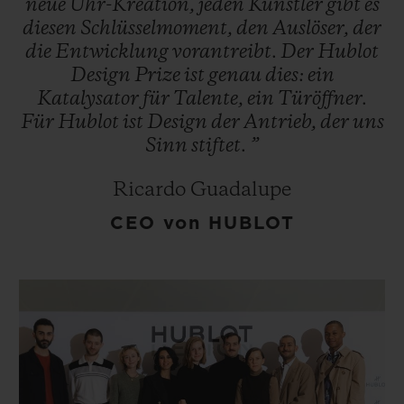
neue
Uhr-Kreation,
jeden
Künstler
gibt
es
diesen
Schlüsselmoment,
den
Auslöser,
der
die
Entwicklung
vorantreibt.
Der
Hublot
Design
Prize
ist
genau
dies:
ein
Katalysator
für
Talente,
ein
Türöffner.
Für
Hublot
ist
Design
der
Antrieb,
der
uns
Sinn
stiftet.
”
Ricardo Guadalupe
CEO von HUBLOT