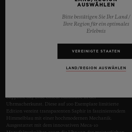
AUSWÄHLEN
Bitte bestätigen Sie Ihr Land /
Ihre Region für ein optimales
Erlebnis
VEREINIGTE STAATEN
BIG BANG SAPPHIRE SKY BLUE
LAND/REGION AUSWÄHLEN
8. Juli 2026, Nyon, Schweiz – Hublot, unbestrittener
Meister des Saphirs, setzt mit der neuen Big Bang
Sapphire Sky Blue erneut Maßstäbe in der
Uhrmacherkunst. Diese auf 100 Exemplare limitierte
Edition vereint transparenten Saphir in faszinierendem
Himmelblau mit einer hochmodernen Mechanik.
Ausgestattet mit dem innovativen Meca-10