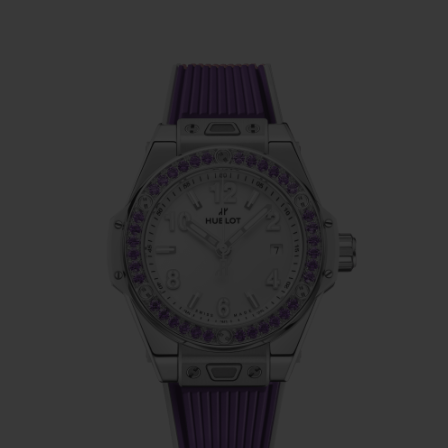
einer glückbringenden Farbe gewählt
werden oder weil es sich um den
persönlichen Geburtsstein handelt. Bei der
Big Bang Joyful Steel Purple fließt die Farbe
nahtlos von der von Hand ausgefassten
Lünette zum passenden, geschmeidigen
Kautschukarmband. Um eine Uhrenlünette
mit Edelsteinen zu besetzen, müssen Steine
von identischer Qualität, Farbe und Größe
sorgsam beschafft werden. Diese werden
dann geschliffen, poliert und einzeln von
Hand eingesetzt.
Die Lünette, besetzt mit 36 Amethysten