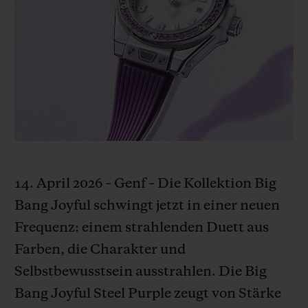
BIG BANG
BIG BANG
SPIRIT OF BIG
SUMMER MULTI-
PEACH CERAMIC
ESSENTIAL T
COLORED CERAMIC
EXKLUSIV ON
EXKLUSIVE DIENSTLEISTUNGEN
5+5-GARANTIE
HUBLOTISTA UND GARANTIEVERLÄNGERUNG
14. April 2026 – Genf – Die Kollektion Big
VORAUSSICHTLICHE LIEFERZEIT
Bang Joyful schwingt jetzt in einer neuen
KOSTENLOSE LIEFERUNG & RÜCKSENDUNGEN
Frequenz: einem strahlenden Duett aus
Farben, die Charakter und
SICHERE BEZAHLUNG
Selbstbewusstsein ausstrahlen. Die Big
Bang Joyful Steel Purple zeugt von Stärke
GESCHENKBEUTEL