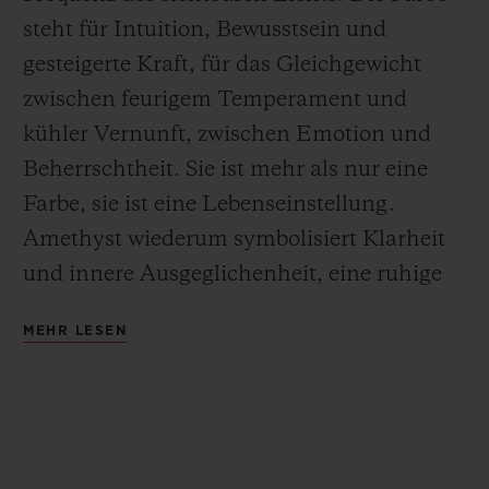
steht für Intuition, Bewusstsein und
gesteigerte Kraft, für das Gleichgewicht
zwischen feurigem Temperament und
kühler Vernunft, zwischen Emotion und
Beherrschtheit. Sie ist mehr als nur eine
Farbe, sie ist eine Lebenseinstellung.
Amethyst wiederum symbolisiert Klarheit
und innere Ausgeglichenheit, eine ruhige
Stärke, die durch Zeit und Druck geformt
MEHR LESEN
wurde und tiefgründige Gelassenheit
ausstrahlt.
Edelsteine haben etwas an sich, das
Gefühle weckt – ganz gleich, ob sie wegen