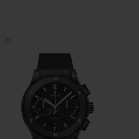
Faltschließe aus schwarzplattiertem Edelstahl