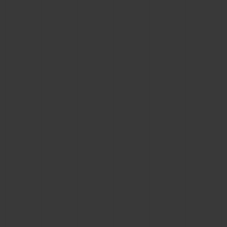
BIG BANG
BIG BANG
SPIRIT OF BIG
SUMMER MULTI-
PEACH CERAMIC
ESSENTIAL T
COLORED CERAMIC
EXKLUSIV ON
EXKLUSIVE DIENSTLEISTUNGEN
5+5-GARANTIE
HUBLOTISTA UND GARANTIEVERLÄNGERUNG
VORAUSSICHTLICHE LIEFERZEIT
KOSTENLOSE LIEFERUNG & RÜCKSENDUNGEN
SICHERE BEZAHLUNG
GESCHENKBEUTEL