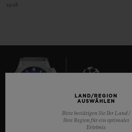
19:18
LAND/REGION
10
AUSWÄHLEN
Bitte bestätigen Sie Ihr Land /
Ihre Region für ein optimales
Offizieller Zeitnehmer der UEFA Champions League
Erlebnis