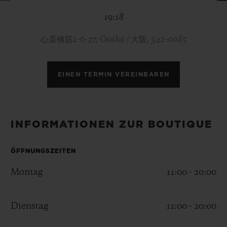
BIG BANG
BIG BANG
SPIRIT OF BIG
19:18
SUMMER MULTI-
PEACH CERAMIC
ESSENTIAL T
COLORED CERAMIC
EXKLUSIV ON
心斎橋筋1-6-27, Osaka / 大阪, 542-0085
EXKLUSIVE DIENSTLEISTUNGEN
EINEN TERMIN VEREINBAREN
5+5-GARANTIE
HUBLOTISTA UND GARANTIEVERLÄNGERUNG
INFORMATIONEN ZUR BOUTIQUE
VORAUSSICHTLICHE LIEFERZEIT
ÖFFNUNGSZEITEN
KOSTENLOSE LIEFERUNG & RÜCKSENDUNGEN
Montag
11:00 - 20:00
SICHERE BEZAHLUNG
Dienstag
11:00 - 20:00
GESCHENKBEUTEL