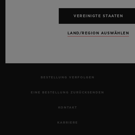
VEREINIGTE STAATEN
NEWSLETTER
LAND/REGION AUSWÄHLEN
KUNDENDIENST
EINEN TERMIN VEREINBAREN
BESTELLUNG VERFOLGEN
EINE BESTELLUNG ZURÜCKSENDEN
KONTAKT
KARRIERE