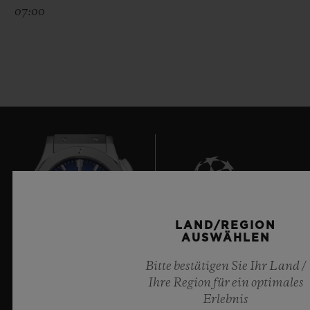
07:00
LAND/REGION
6
AUSWÄHLEN
Bitte bestätigen Sie Ihr Land /
Ihre Region für ein optimales
Offizieller Zeitnehmer der UEFA Champions League
Erlebnis