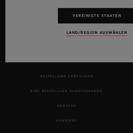
VEREINIGTE STAATEN
NEWSLETTER
LAND/REGION AUSWÄHLEN
KUNDENDIENST
EINEN TERMIN VEREINBAREN
BESTELLUNG VERFOLGEN
EINE BESTELLUNG ZURÜCKSENDEN
KONTAKT
KARRIERE