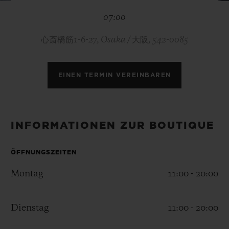
BIG BANG
BIG BANG
SPIRIT OF BIG
07:00
SUMMER MULTI-
PEACH CERAMIC
ESSENTIAL T
COLORED CERAMIC
EXKLUSIV ON
心斎橋筋1-6-27, Osaka / 大阪, 542-0085
EXKLUSIVE DIENSTLEISTUNGEN
EINEN TERMIN VEREINBAREN
5+5-GARANTIE
HUBLOTISTA UND GARANTIEVERLÄNGERUNG
INFORMATIONEN ZUR BOUTIQUE
VORAUSSICHTLICHE LIEFERZEIT
ÖFFNUNGSZEITEN
KOSTENLOSE LIEFERUNG & RÜCKSENDUNGEN
Montag
11:00 - 20:00
SICHERE BEZAHLUNG
Dienstag
11:00 - 20:00
GESCHENKBEUTEL