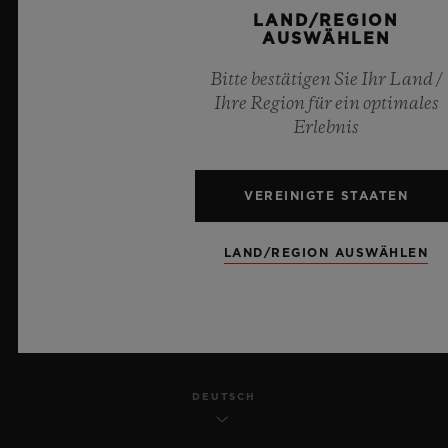
LAND/REGION
DATENSCHUTZ
AUSWÄHLEN
Bitte bestätigen Sie Ihr Land /
RECHTLICHER HINWEIS UND NUTZUNGSBEDINGUNGEN
Ihre Region für ein optimales
Erlebnis
GESCHÄFTSBEDINGUNGEN
ETHISCHE VERPFLICHTUNG
VEREINIGTE STAATEN
BARRIEREFREIHEIT
LAND/REGION AUSWÄHLEN
MSA TRANSPARENCY
SITEMAP
DEUTSCH