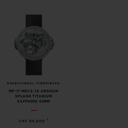
BIG BANG
BIG BANG
SPIRIT OF BIG
SUMMER MULTI-
PEACH CERAMIC
ESSENTIAL T
COLORED CERAMIC
EXKLUSIV ON
EXKLUSIVE DIENSTLEISTUNGEN
5+5-GARANTIE
HUBLOTISTA UND GARANTIEVERLÄNGERUNG
VORAUSSICHTLICHE LIEFERZEIT
EXCEPTIONAL TIMEPIECES
MP-17 MECA-10 ARSHAM
KOSTENLOSE LIEFERUNG & RÜCKSENDUNGEN
SPLASH TITANIUM
SAPPHIRE 42MM
SICHERE BEZAHLUNG
•
CHF 60,000
GESCHENKBEUTEL