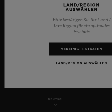
LAND/REGION
DATENSCHUTZ
AUSWÄHLEN
Bitte bestätigen Sie Ihr Land /
RECHTLICHER HINWEIS UND NUTZUNGSBEDINGUNGEN
Ihre Region für ein optimales
Erlebnis
GESCHÄFTSBEDINGUNGEN
ETHISCHE VERPFLICHTUNG
VEREINIGTE STAATEN
BARRIEREFREIHEIT
LAND/REGION AUSWÄHLEN
MSA TRANSPARENCY
SITEMAP
DEUTSCH