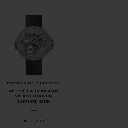
BIG BANG
BIG BANG
SPIRIT OF BIG
SUMMER MULTI-
PEACH CERAMIC
ESSENTIAL T
COLORED CERAMIC
EXKLUSIV ON
EXKLUSIVE DIENSTLEISTUNGEN
5+5-GARANTIE
HUBLOTISTA UND GARANTIEVERLÄNGERUNG
VORAUSSICHTLICHE LIEFERZEIT
EXCEPTIONAL TIMEPIECES
MP-17 MECA-10 ARSHAM
KOSTENLOSE LIEFERUNG & RÜCKSENDUNGEN
SPLASH TITANIUM
SAPPHIRE 42MM
SICHERE BEZAHLUNG
•
EUR 71,000
GESCHENKBEUTEL