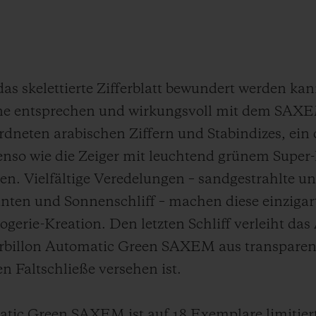
as skelettierte Zifferblatt bewundert werden kan
rone entsprechen und wirkungsvoll mit dem SA
dneten arabischen Ziffern und Stabindizes, ein 
enso wie die Zeiger mit leuchtend grünem Super
ren. Vielfältige Veredelungen – sandgestrahlte u
anten und Sonnenschliff – machen diese einzigar
ogerie-Kreation. Den letzten Schliff verleiht d
rbillon Automatic Green SAXEM aus transpar
en Faltschließe versehen ist.
tic Green SAXEM ist auf 18 Exemplare limitiert. 