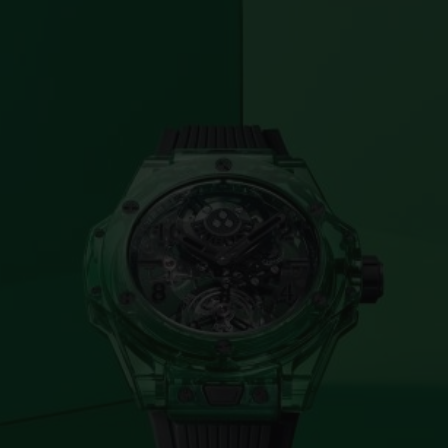
BIG BANG
SPIRI
D
PEACH CERAMIC
ESSE
EXKL
NGEN
UBLOTISTA UND
VORAUSSICHTLICHE
KOSTENLOSE LI
NTIEVERLÄNGERUNG
LIEFERZEIT
& RÜCKSEND
KONTAKT