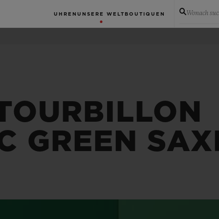
Wonach suc
UHREN
UNSERE WELT
BOUTIQUEN
 TOURBILLON
C GREEN SAX