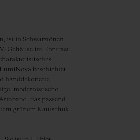
n, ist in Schwarztönen
XEM-Gehäuse im Kontrast
charakteristisches
-LumiNova beschichtet,
nd handdekorierte
tige, modernistische
as Armband, das passend
entem grünem Kautschuk
Sie ist in Hublot-