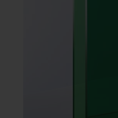
BIG BANG
SUMMER MULTI-COLORE
CERAMIC
EXKLUSIVE DIENSTLEISTU
5+5-GARANTIE
H
GARA