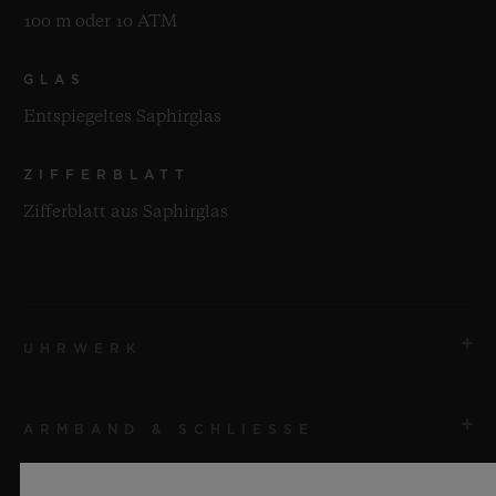
100 m oder 10 ATM
GLAS
Entspiegeltes Saphirglas
ZIFFERBLATT
Zifferblatt aus Saphirglas
UHRWERK
ARMBAND & SCHLIESSE
UHRWERK
HUB1280 UNICO Automatisches Manufaktur-