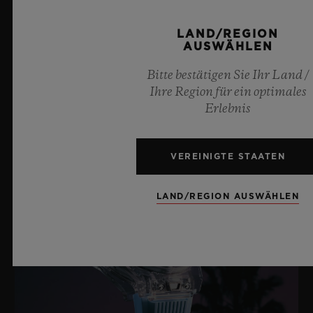
Chronographenwerk mit Flyback-Funktion und
ARMBAND
Säulenrad
LAND/REGION
AUSWÄHLEN
Schwarzer Kautschuk mit schwarzem Kalbsleder
GANGRESERVE
Aktuelle Neuigkeiten
Bitte bestätigen Sie Ihr Land /
SCHLIESSE
72 Stunden
Ihre Region für ein optimales
Faltschließe aus schwarzer Keramik und
Erlebnis
schwarzplattiertem Titan
VEREINIGTE STAATEN
LAND/REGION AUSWÄHLEN