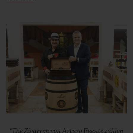
Angespornt von seiner Familie und
begeistert von der Kunst der
Zigarrenherstellung, arbeitete Carlos sen.
bis zum Ruhestand seines Vaters Arturo an
dessen Seite.
Als er 1956 die Leitung des
Familienunternehmens übernahm,
bemühte sich Carlos sen. voller Ehrgeiz um
die Expansion des Unternehmens –
zunächst in andere Teile Floridas, bevor er
New York City ins Visier nahm. In den
1960er-Jahren florierte unter seiner
Führung das Geschäft. Leider zwang das
“Die
Zigarren
von
Arturo
Fuente
zählen