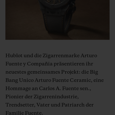
BIG BANG
BIG BANG
SPIRIT OF BIG
SUMMER MULTI-
PEACH CERAMIC
ESSENTIAL T
COLORED CERAMIC
EXKLUSIV ON
EXKLUSIVE DIENSTLEISTUNGEN
5+5-GARANTIE
Hublot und die Zigarrenmarke Arturo
HUBLOTISTA UND GARANTIEVERLÄNGERUNG
Fuente y Compañia präsentieren ihr
VORAUSSICHTLICHE LIEFERZEIT
neuestes gemeinsames Projekt: die Big
Bang Unico Arturo Fuente Ceramic, eine
KOSTENLOSE LIEFERUNG & RÜCKSENDUNGEN
Hommage an Carlos A. Fuente sen.,
Pionier
der Zigarrenindustrie,
SICHERE BEZAHLUNG
Trendsetter, Vater und Patriarch der
GESCHENKBEUTEL
Familie Fuente.