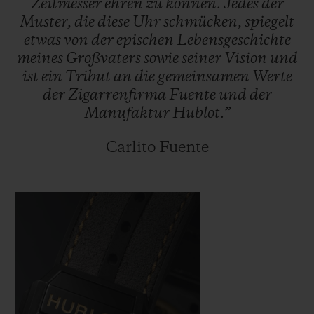
Zeitmesser
ehren
zu
können.
Jedes
der
weiterkämpfen. Und Ersteres ist keine
Muster,
die
diese
Uhr
schmücken,
spiegelt
Option.“ Der Unglücksserie zum Trotz gab
etwas
von
der
epischen
Lebensgeschichte
Don Carlos nicht auf und eröffnete eine
meines
Großvaters
sowie
seiner
Vision
und
neue Fabrik in der Dominikanischen
ist
ein
Tribut
an
die
gemeinsamen
Werte
der
Zigarrenfirma
Fuente
und
der
Republik. Seither haben sich die Zigarren
Manufaktur
Hublot.”
von Arturo Fuente zu einer der
bekanntesten und begehrtesten
Carlito Fuente
Zigarrenmarken der Welt entwickelt.