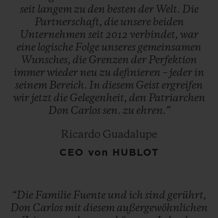
Embargo der Vereinigten Staaten gegen
seit
langem
zu
den
besten
der
Welt.
Die
Kuba die Fuentes jedoch dazu, ihre
Partnerschaft,
die
unsere
beiden
Unternehmen
seit
2012
verbindet,
war
Zigarrenproduktion nach Nicaragua zu
eine
logische
Folge
unseres
gemeinsamen
verlegen. 1978 traf ein weiterer
Wunsches,
die
Grenzen
der
Perfektion
Schicksalsschlag die Familie: Ihre Fabrik
immer
wieder
neu
zu
definieren
–
jeder
in
wurde von sandinistischen Revolutionären
seinem
Bereich.
In
diesem
Geist
ergreifen
wir
jetzt
die
Gelegenheit,
den
Patriarchen
niedergebrannt. Erneut waren die Fuentes
Don
Carlos
sen.
zu
ehren.”
gezwungen, ins Exil zu gehen, und so
verlegten sie ihren Betrieb nach Honduras.
Ricardo Guadalupe
Doch noch ein drittes Mal schlug das
CEO von HUBLOT
Unglück zu: 1980 brannte auch die neue
Fabrik ab.
“Die
Familie
Fuente
und
ich
sind
gerührt,
„Man hat die Wahl: aufgeben oder
Don
Carlos
mit
diesem
außergewöhnlichen