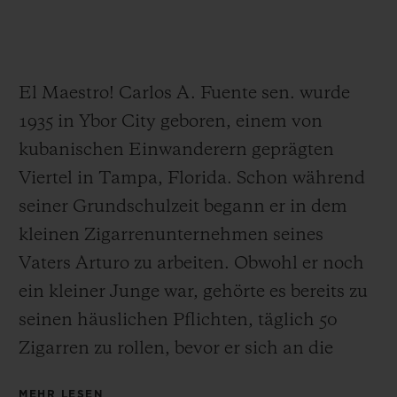
El Maestro! Carlos A. Fuente sen. wurde
KONTAKT
1935 in Ybor City geboren, einem von
kubanischen Einwanderern geprägten
Viertel in Tampa, Florida. Schon während
seiner Grundschulzeit begann er in dem
kleinen Zigarrenunternehmen seines
Vaters Arturo zu arbeiten. Obwohl er noch
ein kleiner Junge war, gehörte es bereits zu
EINE BOUTIQUE FINDEN
seinen häuslichen Pflichten, täglich 50
Zigarren zu rollen, bevor er sich an die
Hausaufgaben machen konnte.
MEHR LESEN